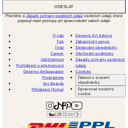
ODESLAT
Přečtěte si
Zásady ochrany osobních údajů
osobních údajů, které
popisují naše postupy při zpracovávání vašich údajů
O nás
Desenio Art Advice
Tisk
Zákaznický servis
Tiráž
Sledování objednávky
Career
Obchodní podmínky
Udržitelnost
Zásady ochrany osobních
Prohlášení o přístupnosti
údajů
Desenio Ambassador
Cookies
Programme
Žádost o zrušení
objednávky
Art Awards
Spravovat soubory
Přihlášení (firma)
cookie
CZE
ČESKÝ