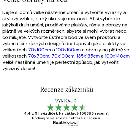
Dejte si domů velké nástěnné umění a vytvořte výrazný a
stylový vzhled, který ukotvuje místnost. Ať si vyberete
jakýkoli druh umění, prodáváme plakáty, rámy a obrazy na
plátně ve velkých rozměrech, abyste si mohli vybrat něco,
co milujete. Vytvořte ústřední bod ve svém prostoru a
vyberte si z různých designů dostupných jako plakáty ve
velikostech
70x100cm
a
100x150cm
a obrazy na plátně ve
velikostech
70x70cm
,
70x100cm
,
135x135cm
a
100x140cm
.
Velké nástěnné umění je perfektní způsob, jak vytvořit
výrazný dojem!
Recenze zákazníků
VYNIKAJÍCÍ
4.4 z 5 hvězdiček
Na základě 108386 recenzí.
Podívejte se zde na některé z recenzí.