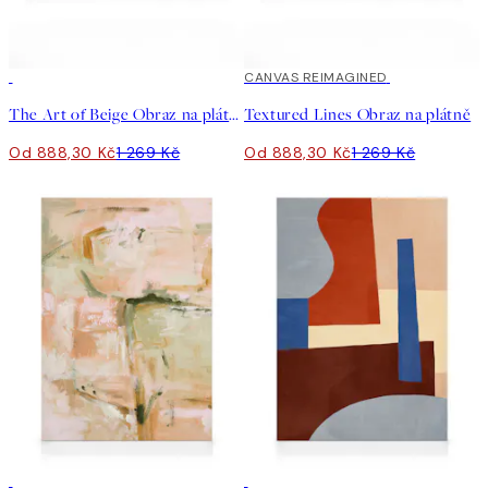
30%*
30%*
CANVAS REIMAGINED
The Art of Beige Obraz na plátně
Textured Lines Obraz na plátně
Od 888,30 Kč
1 269 Kč
Od 888,30 Kč
1 269 Kč
30%*
30%*