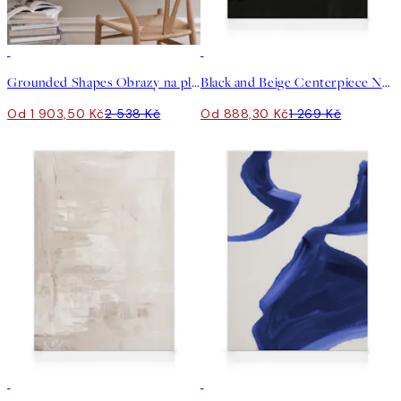
-25%
30%*
Grounded Shapes Obrazy na plátně Duo
Black and Beige Centerpiece No2 Obraz na plátně
Od 1 903,50 Kč
2 538 Kč
Od 888,30 Kč
1 269 Kč
30%*
30%*