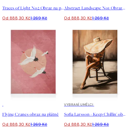
Traces of Light No2 Obraz na plátně
Abstract Landscape No1 Obraz na plátně
Od 888,30 Kč
1 269 Kč
Od 888,30 Kč
1 269 Kč
30%*
30%*
VYBRANÍ UMĚLCI
Flying Cranes obraz na plátně
Sofia Larsson - Keep Chillin' obraz na plátně
Od 888,30 Kč
1 269 Kč
Od 888,30 Kč
1 269 Kč