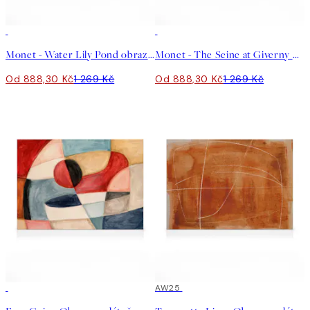
30%*
30%*
Monet - Water Lily Pond obraz na plátně
Monet - The Seine at Giverny obraz na plátně
Od 888,30 Kč
1 269 Kč
Od 888,30 Kč
1 269 Kč
30%*
30%*
AW25