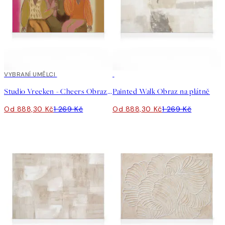
30%*
VYBRANÍ UMĚLCI
30%*
Studio Vreeken - Cheers Obraz na plátně
Painted Walk Obraz na plátně
Od 888,30 Kč
1 269 Kč
Od 888,30 Kč
1 269 Kč