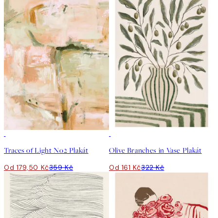
50%*
50%*
Traces of Light No2 Plakát
Olive Branches in Vase Plakát
Od 179,50 Kč
359 Kč
Od 161 Kč
322 Kč