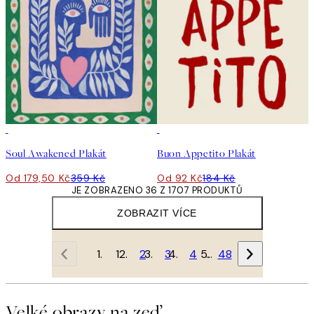
50%*
50%*
Soul Awakened Plakát
Buon Appetito Plakát
Od 179,50 Kč
359 Kč
Od 92 Kč
184 Kč
JE ZOBRAZENO 36 Z 1707 PRODUKTŮ
ZOBRAZIT VÍCE
1
2
3
4
…
48
Velké obrazy na zeď