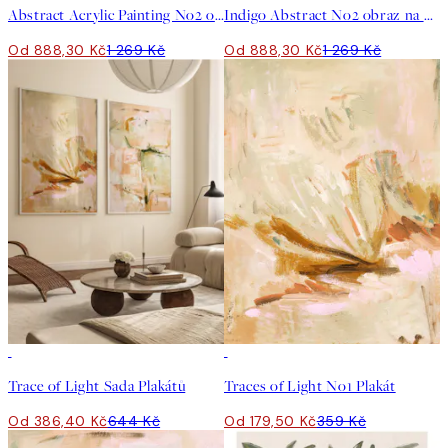
Abstract Acrylic Painting No2 obraz na plátně
Indigo Abstract No2 obraz na plátně
Od 888,30 Kč
1 269 Kč
Od 888,30 Kč
1 269 Kč
-40%
50%*
Trace of Light Sada Plakátů
Traces of Light No1 Plakát
Od 386,40 Kč
644 Kč
Od 179,50 Kč
359 Kč