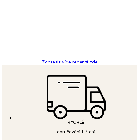
Ověřený kupující
Recenze
zákazníků
Perfection
3 dub
Lucia D
Zobrazit více recenzí zde
RYCHLÉ
doručování 1-3 dní