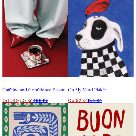
50%*
50%*
Caffeine and Confidence Plakát
On My Mind Plakát
Od 249,50 Kč
499 Kč
Od 92 Kč
184 Kč