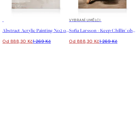
30%*
30%*
VYBRANÍ UMĚLCI
Abstract Acrylic Painting No2 obraz na plátně
Sofia Larsson - Keep Chillin' obraz na plátně
Od 888,30 Kč
1 269 Kč
Od 888,30 Kč
1 269 Kč