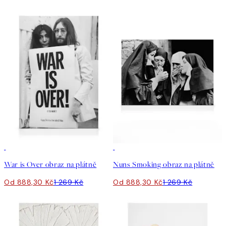
30%*
30%*
War is Over obraz na plátně
Nuns Smoking obraz na plátně
Od 888,30 Kč
1 269 Kč
Od 888,30 Kč
1 269 Kč