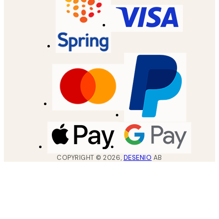
COPYRIGHT ©
2026
,
DESENIO
AB