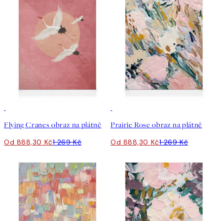
30%*
30%*
Flying Cranes obraz na plátně
Prairie Rose obraz na plátně
Od 888,30 Kč
1 269 Kč
Od 888,30 Kč
1 269 Kč