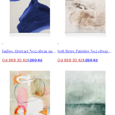
30%*
30%*
Indigo Abstract No2 obraz na plátně
Soft Beige Painting No2 obraz na plátně
Od 888,30 Kč
1 269 Kč
Od 888,30 Kč
1 269 Kč