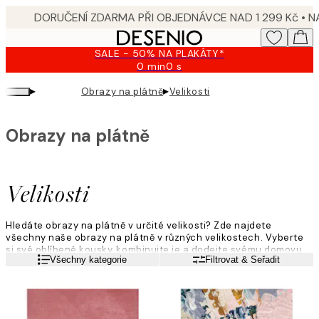
Skip
to
main
SALE - 50% NA PLAKÁTY*
content.
0 min
0 s
Platné
do:
▸
▸
Obrazy na plátně
Velikosti
2026-
08-
09
Obrazy na plátně
Velikosti
Hledáte obrazy na plátně v určité velikosti? Zde najdete
všechny naše obrazy na plátně v různých velikostech. Vyberte
si své oblíbené kousky, kombinujte je a dodejte svému domovu
Přečtěte si více
Všechny kategorie
Filtrovat & Seřadit
vlastní styl.