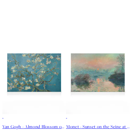
30%*
30%*
Van Gogh - Almond Blossom obraz na plátně
Monet - Sunset on the Seine at Lavacourt obraz na plátně