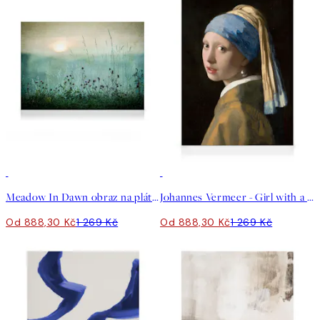
30%*
30%*
Meadow In Dawn obraz na plátně
Johannes Vermeer - Girl with a Pearl Earring obraz na plátně
Od 888,30 Kč
1 269 Kč
Od 888,30 Kč
1 269 Kč