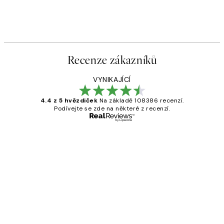
Recenze zákazníků
VYNIKAJÍCÍ
4.4 z 5 hvězdiček
Na základě 108386 recenzí.
Podívejte se zde na některé z recenzí.
Ověřený kupující
Recenze
zákazníků
Perfection
3 dub
Lucia D