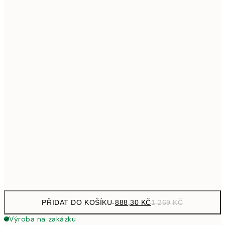
1 609,30
50x70 cm
2 29
Bez rámu
PŘIDAT DO KOŠÍKU
-
888,30 KČ
1 269 KČ
Výroba na zakázku