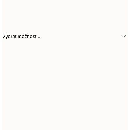
Vybrat možnost...
92
13x18 cm
18