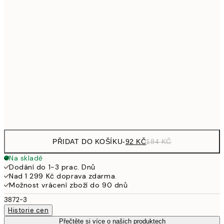
161
21x30 cm
32
249,50
30x40 cm
49
462,50
50x70 cm
92
Frame
options
PŘIDAT DO KOŠÍKU
-
92 KČ
184 KČ
Na skladě
Dodání do 1-3 prac. Dnů
Nad 1 299 Kč doprava zdarma.
Možnost vrácení zboží do 90 dnů
3872-3
Historie cen
Přečtěte si více o našich produktech