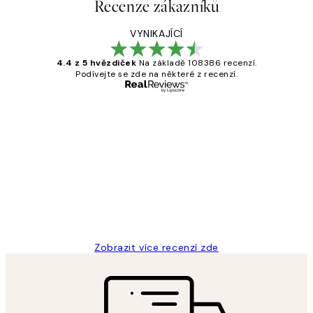
Recenze zákazníků
VYNIKAJÍCÍ
4.4 z 5 hvězdiček
Na základě 108386 recenzí.
Podívejte se zde na některé z recenzí.
Ověřený kupující
Recenze
zákazníků
Perfection
3 dub
Lucia D
Zobrazit více recenzí zde