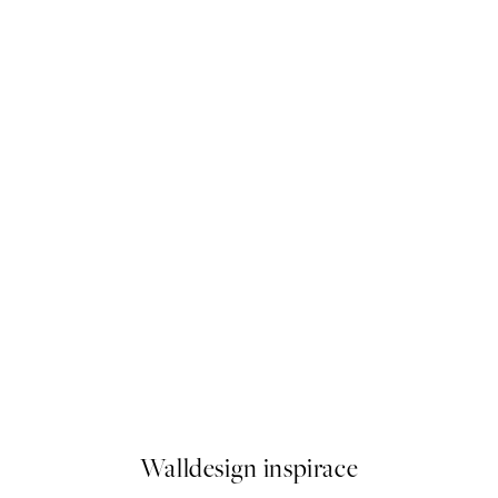
40%*
Tracie Andrews - Dreaming of
Od 358,80 Kč
598 Kč
Walldesign inspirace