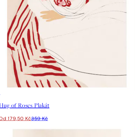
50%*
Hug of Roses Plakát
Od 179,50 Kč
359 Kč