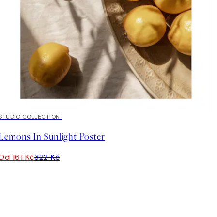
50%*
STUDIO COLLECTION
Lemons In Sunlight Poster
Od 161 Kč
322 Kč