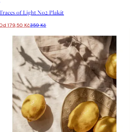
50%*
Traces of Light No2 Plakát
Od 179,50 Kč
359 Kč