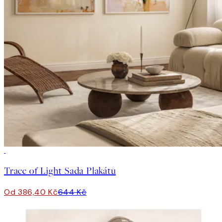
-40%
Trace of Light Sada Plakátů
Od 386,40 Kč
644 Kč