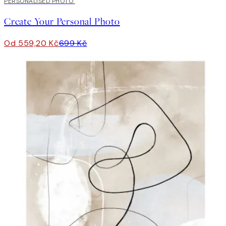
20%*
PERSONALISED PHOTO
Vytvořte Umění
Create Your Personal Photo
Od 559,20 Kč
699 Kč