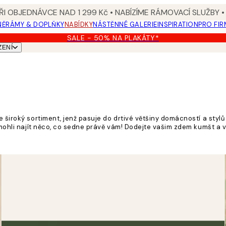
I OBJEDNÁVCE NAD 1 299 Kč • NABÍZÍME RÁMOVACÍ SLUŽBY •
NĚ
RÁMY & DOPLŇKY
NABÍDKY
NÁSTĚNNÉ GALERIE
INSPIRATION
PRO FIR
SALE - 50% NA PLAKÁTY*
ZENÍ
e široký sortiment, jenž pasuje do drtivé většiny domácností a styl
y mohli najít něco, co sedne právě vám! Dodejte vašim zdem kumšt a