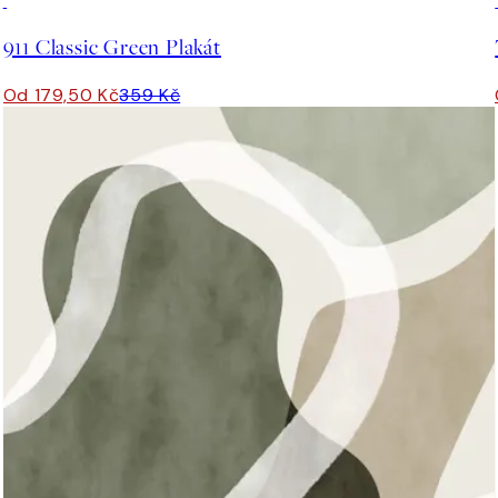
50%*
911 Classic Green Plakát
Od 179,50 Kč
359 Kč