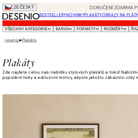
Skip
DORUČENÍ ZDARMA PŘ
CZE
ČESKÝ
to
BESTSELLERY
NOVINKY
PLAKÁTY
OBRAZY NA PLÁT
main
content.
VŠECHNY KATEGORIE
BARVA
FORMÁTY
ROZMĚRY
ŘA
▸
Desenio
Plakáty
Plakáty
Zde najdete celou naši nabídku stylových plakátů a tisků! Nabízím
populární tisky a exkluzivní motivy, abyste jakožto zákazníci vžd
Přečtěte si více