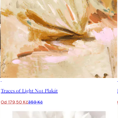
50%*
Traces of Light No1 Plakát
Od 179,50 Kč
359 Kč