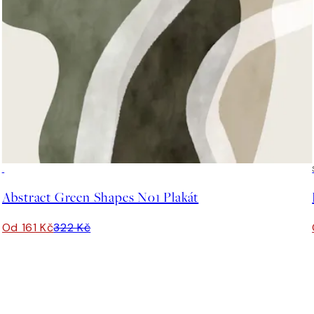
50%*
Abstract Green Shapes No1 Plakát
Od 161 Kč
322 Kč