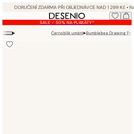
Skip
to
main
SALE - 50% NA PLAKÁTY*
content.
▸
▸
Černobílé umění
Bumblebee Drawing Pla
Product
images