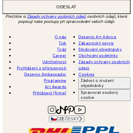
ODESLAT
Přečtěte si
Zásady ochrany osobních údajů
osobních údajů, které
popisují naše postupy při zpracovávání vašich údajů
O nás
Desenio Art Advice
Tisk
Zákaznický servis
Tiráž
Sledování objednávky
Career
Obchodní podmínky
Udržitelnost
Zásady ochrany osobních
Prohlášení o přístupnosti
údajů
Desenio Ambassador
Cookies
Programme
Žádost o zrušení
objednávky
Art Awards
Spravovat soubory
Přihlášení (firma)
cookie
CZE
ČESKÝ