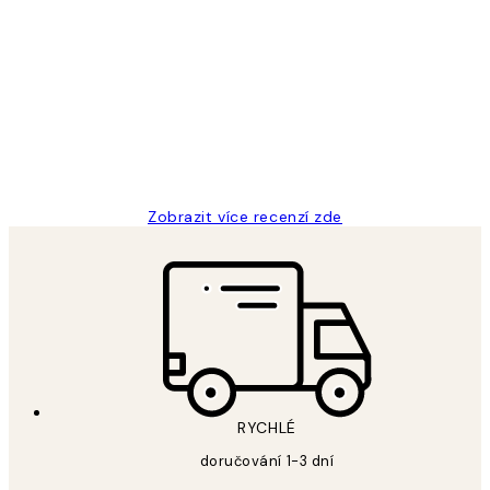
Ověřený kupující
Recenze
zákazníků
Perfection
3 dub
Lucia D
Zobrazit více recenzí zde
RYCHLÉ
doručování 1-3 dní