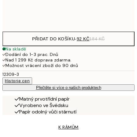
Frame
options
PŘIDAT DO KOŠÍKU
-
92 KČ
184 KČ
Na skladě
Dodání do 1-3 prac. Dnů
Nad 1 299 Kč doprava zdarma.
Možnost vrácení zboží do 90 dnů
12309-3
Historie cen
Přečtěte si více o našich produktech
Matný prvotřídní papír
Vyrobeno ve Švédsku
Papír odolný vůči stárnutí
K RÁMŮM