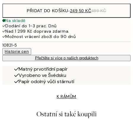
PŘIDAT DO KOŠÍKU
-
249,50 KČ
499 KČ
Na skladě
Dodání do 1-3 prac. Dnů
Nad 1 299 Kč doprava zdarma.
Možnost vrácení zboží do 90 dnů
10821-5
Historie cen
Přečtěte si více o našich produktech
Matný prvotřídní papír
Vyrobeno ve Švédsku
Papír odolný vůči stárnutí
K RÁMŮM
Ostatní si také koupili