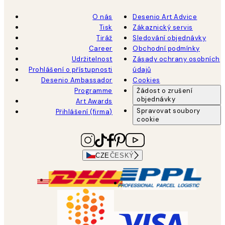
O nás
Desenio Art Advice
Tisk
Zákaznický servis
Tiráž
Sledování objednávky
Career
Obchodní podmínky
Udržitelnost
Zásady ochrany osobních
Prohlášení o přístupnosti
údajů
Desenio Ambassador
Cookies
Programme
Žádost o zrušení
objednávky
Art Awards
Spravovat soubory
Přihlášení (firma)
cookie
CZE
ČESKÝ