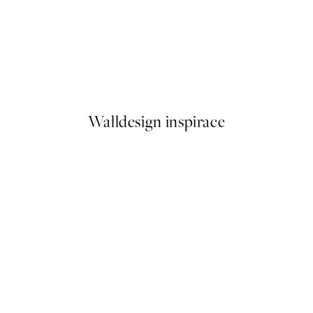
50%*
Fern Close Up Plakát
Od 161 Kč
322 Kč
Walldesign inspirace