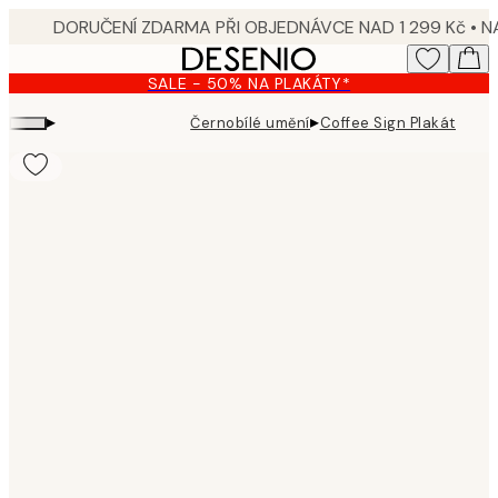
Skip
to
main
SALE - 50% NA PLAKÁTY*
content.
▸
▸
Černobílé umění
Coffee Sign Plakát
Product
images