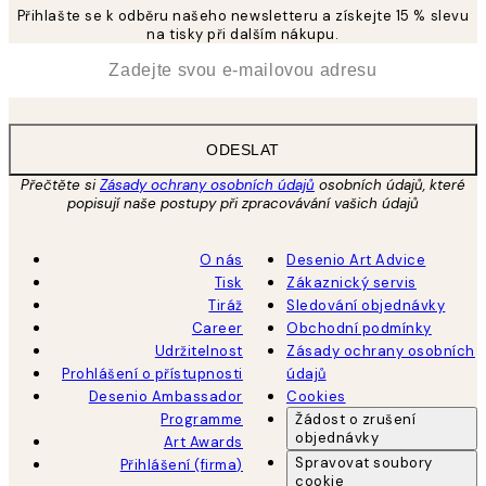
Přihlašte se k odběru našeho newsletteru a získejte 15 % slevu
na tisky při dalším nákupu.
*
Email
ODESLAT
Přečtěte si
Zásady ochrany osobních údajů
osobních údajů, které
popisují naše postupy při zpracovávání vašich údajů
O nás
Desenio Art Advice
Tisk
Zákaznický servis
Tiráž
Sledování objednávky
Career
Obchodní podmínky
Udržitelnost
Zásady ochrany osobních
Prohlášení o přístupnosti
údajů
Desenio Ambassador
Cookies
Programme
Žádost o zrušení
objednávky
Art Awards
Spravovat soubory
Přihlášení (firma)
cookie