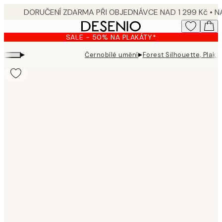
Skip
to
main
SALE - 50% NA PLAKÁTY*
content.
▸
▸
Černobílé umění
Forest Silhouette, Plaká
Product
images