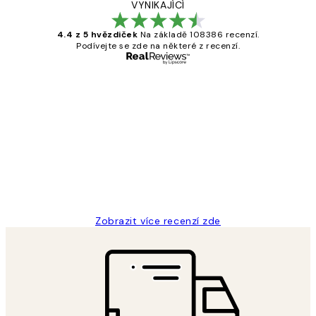
VYNIKAJÍCÍ
4.4 z 5 hvězdiček
Na základě 108386 recenzí.
Podívejte se zde na některé z recenzí.
Ověřený kupující
Recenze
zákazníků
Perfection
3 dub
Lucia D
Zobrazit více recenzí zde