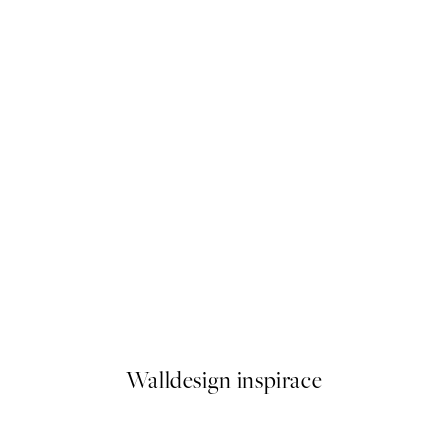
20%*
PERSONALISED PHOTO
Vytvořte Umění
akát
Create Your Personal Photo
Od 559,20 Kč
699 Kč
Walldesign inspirace