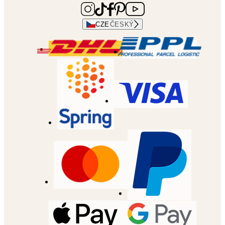
CZE
ČESKÝ