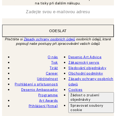
na tisky při dalším nákupu.
*
Email
ODESLAT
Přečtěte si
Zásady ochrany osobních údajů
osobních údajů, které
popisují naše postupy při zpracovávání vašich údajů
O nás
Desenio Art Advice
Tisk
Zákaznický servis
Tiráž
Sledování objednávky
Career
Obchodní podmínky
Udržitelnost
Zásady ochrany osobních
Prohlášení o přístupnosti
údajů
Desenio Ambassador
Cookies
Programme
Žádost o zrušení
objednávky
Art Awards
Spravovat soubory
Přihlášení (firma)
cookie