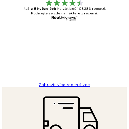
4.4 z 5 hvězdiček
Na základě 108386 recenzí.
Podívejte se zde na některé z recenzí.
Ověřený kupující
Recenze
zákazníků
Perfection
3 dub
Lucia D
Zobrazit více recenzí zde