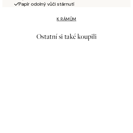
Papír odolný vůči stárnutí
K RÁMŮM
Ostatní si také koupili