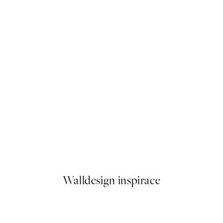
50%*
Traces of Light No2 Plakát
Od 179,50 Kč
359 Kč
Walldesign inspirace