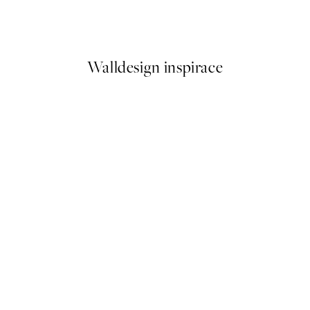
 Plakát
Look for Rainbows Plakát
Od 161 Kč
322 Kč
Walldesign inspirace