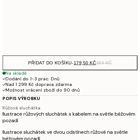
35
299
30x40 cm
59
Frame
options
PŘIDAT DO KOŠÍKU
-
179,50 KČ
359 KČ
Na skladě
Dodání do 1-3 prac. Dnů
Nad 1 299 Kč doprava zdarma.
Možnost vrácení zboží do 90 dnů
POPIS VÝROBKU
Růžová sluchátka
Ilustrace růžových sluchátek s kabelem na světle béžovém
pozadí
Ilustrace sluchátek ve dvou odstínech růžové na světle
béžovém pozadí.