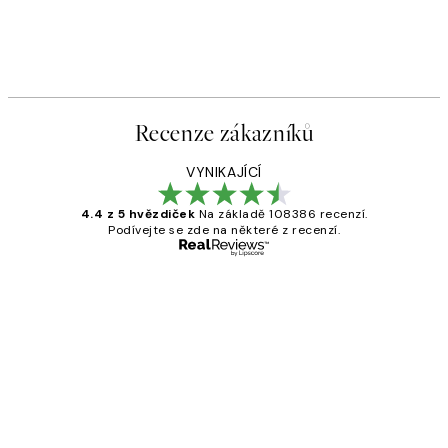
Recenze zákazníků
VYNIKAJÍCÍ
4.4 z 5 hvězdiček
Na základě 108386 recenzí.
Podívejte se zde na některé z recenzí.
Ověřený kupující
Recenze
zákazníků
Perfection
3 dub
Lucia D