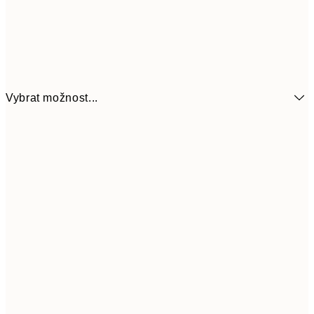
Vybrat možnost...
179,50
21x30 cm