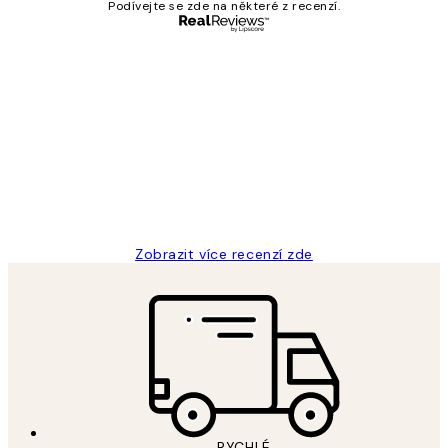
Podívejte se zde na některé z recenzí.
Ověřený kupující
Recenze
zákazníků
Perfection
3 dub
Lucia D
Zobrazit více recenzí zde
RYCHLÉ