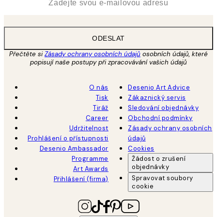
ODESLAT
Přečtěte si
Zásady ochrany osobních údajů
osobních údajů, které
popisují naše postupy při zpracovávání vašich údajů
O nás
Desenio Art Advice
Tisk
Zákaznický servis
Tiráž
Sledování objednávky
Career
Obchodní podmínky
Udržitelnost
Zásady ochrany osobních
Prohlášení o přístupnosti
údajů
Desenio Ambassador
Cookies
Programme
Žádost o zrušení
objednávky
Art Awards
Spravovat soubory
Přihlášení (firma)
cookie