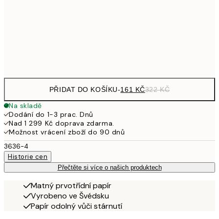
249,50
30x40 cm
49
Frame
options
PŘIDAT DO KOŠÍKU
-
161 KČ
322 KČ
Na skladě
Dodání do 1-3 prac. Dnů
Nad 1 299 Kč doprava zdarma.
Možnost vrácení zboží do 90 dnů
3636-4
Historie cen
Přečtěte si více o našich produktech
Matný prvotřídní papír
Vyrobeno ve Švédsku
Papír odolný vůči stárnutí