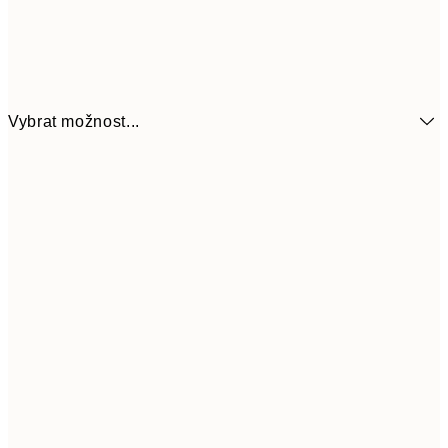
Vybrat možnost...
161
21x30 cm
32