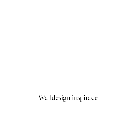
50%*
Bubblegum Giraffe Plakát
Od 92 Kč
184 Kč
Walldesign inspirace