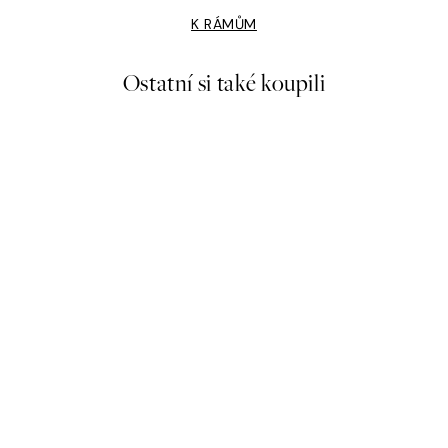
K RÁMŮM
Ostatní si také koupili