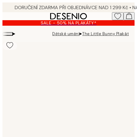
Skip
to
main
SALE - 50% NA PLAKÁTY*
content.
▸
▸
Dětské umění
The Little Bunny Plakát
Product
images