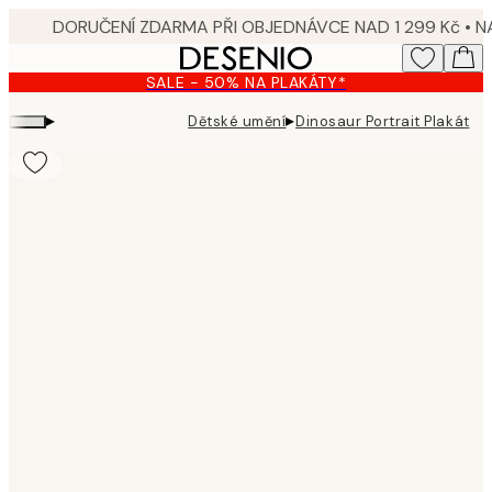
Skip
to
main
SALE - 50% NA PLAKÁTY*
content.
▸
▸
Dětské umění
Dinosaur Portrait Plakát
Product
images