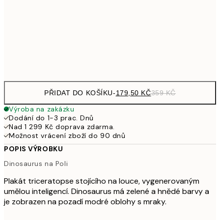
489,50
50x70 cm
97
Frame
options
PŘIDAT DO KOŠÍKU
-
179,50 KČ
359 KČ
Výroba na zakázku
Dodání do 1-3 prac. Dnů
Nad 1 299 Kč doprava zdarma.
Možnost vrácení zboží do 90 dnů
POPIS VÝROBKU
Dinosaurus na Poli
Plakát triceratopse stojícího na louce, vygenerovaným
umělou inteligencí. Dinosaurus má zelené a hnědé barvy a
je zobrazen na pozadí modré oblohy s mraky.