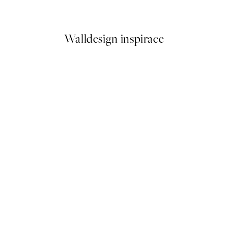
Od 249,50 Kč
499 Kč
Walldesign inspirace