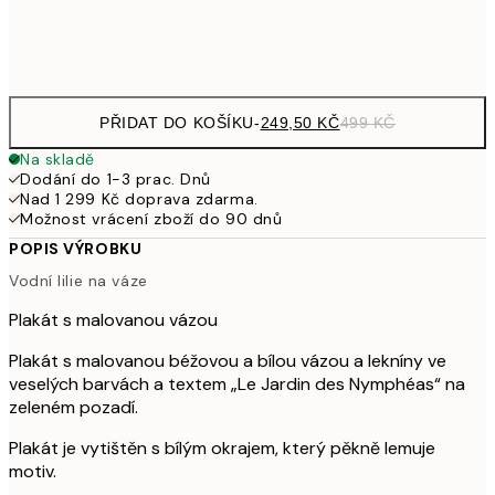
Frame
options
PŘIDAT DO KOŠÍKU
-
249,50 KČ
499 KČ
Na skladě
Dodání do 1-3 prac. Dnů
Nad 1 299 Kč doprava zdarma.
Možnost vrácení zboží do 90 dnů
POPIS VÝROBKU
Vodní lilie na váze
Plakát s malovanou vázou
Plakát s malovanou béžovou a bílou vázou a lekníny ve
veselých barvách a textem „Le Jardin des Nymphéas“ na
zeleném pozadí.
Plakát je vytištěn s bílým okrajem, který pěkně lemuje
motiv.