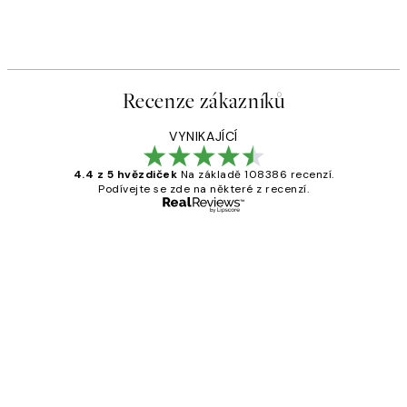
Recenze zákazníků
VYNIKAJÍCÍ
4.4 z 5 hvězdiček
Na základě 108386 recenzí.
Podívejte se zde na některé z recenzí.
Ověřený kupující
Recenze
zákazníků
Perfection
3 dub
Lucia D