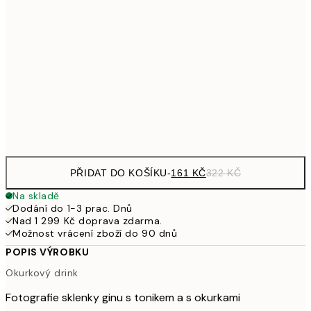
32
249,50
30x40 cm
49
462,50
50x70 cm
92
Frame
options
PŘIDAT DO KOŠÍKU
-
161 KČ
322 KČ
Na skladě
Dodání do 1-3 prac. Dnů
Nad 1 299 Kč doprava zdarma.
Možnost vrácení zboží do 90 dnů
POPIS VÝROBKU
Okurkový drink
Fotografie sklenky ginu s tonikem a s okurkami