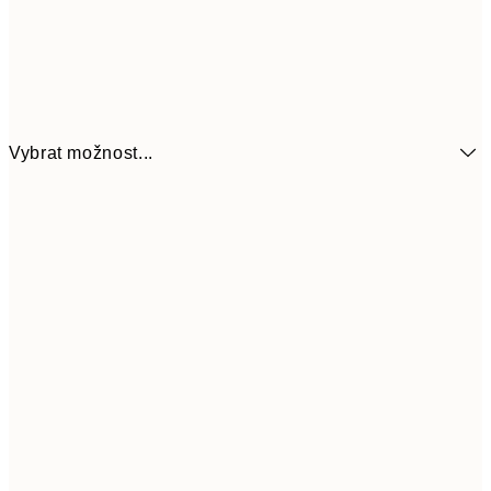
Vybrat možnost...
161
21x30 cm