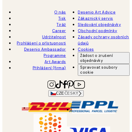
O nás
Desenio Art Advice
Tisk
Zákaznický servis
Tiráž
Sledování objednávky
Career
Obchodní podmínky
Udržitelnost
Zásady ochrany osobních
Prohlášení o přístupnosti
údajů
Desenio Ambassador
Cookies
Programme
Žádost o zrušení
objednávky
Art Awards
Spravovat soubory
Přihlášení (firma)
cookie
CZE
ČESKÝ