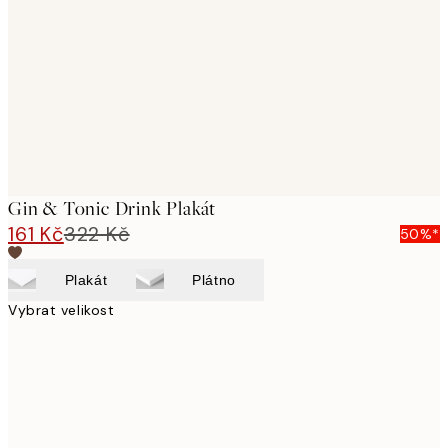
images
Gin & Tonic Drink Plakát
161 Kč
322 Kč
50%*
Plakát
Plátno
Vybrat velikost