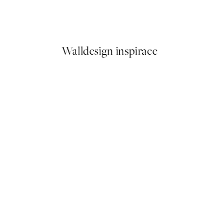
From My Corner Plakát
Od 299 Kč
598 Kč
Walldesign inspirace