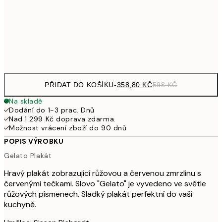
587,40
50x70 cm
97
Frame
options
PŘIDAT DO KOŠÍKU
-
358,80 KČ
598 KČ
Na skladě
Dodání do 1-3 prac. Dnů
Nad 1 299 Kč doprava zdarma.
Možnost vrácení zboží do 90 dnů
POPIS VÝROBKU
Gelato Plakát
Hravý plakát zobrazující růžovou a červenou zmrzlinu s
červenými tečkami. Slovo "Gelato" je vyvedeno ve světle
růžových písmenech. Sladký plakát perfektní do vaší
kuchyně.