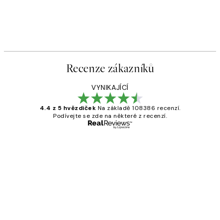
Recenze zákazníků
VYNIKAJÍCÍ
4.4 z 5 hvězdiček
Na základě 108386 recenzí.
Podívejte se zde na některé z recenzí.
Ověřený kupující
Recenze
zákazníků
Perfection
3 dub
Lucia D