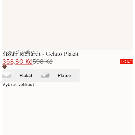
images
VYBRANÍ UMĚLCI
Sissan Richardt - Gelato Plakát
358,80 Kč
598 Kč
40%*
Plakát
Plátno
Vybrat velikost