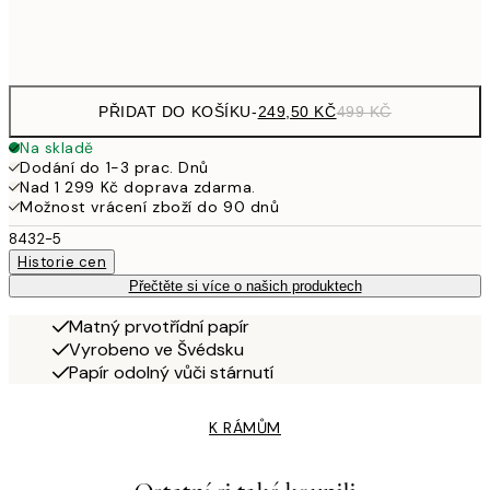
Frame
options
PŘIDAT DO KOŠÍKU
-
249,50 KČ
499 KČ
Na skladě
Dodání do 1-3 prac. Dnů
Nad 1 299 Kč doprava zdarma.
Možnost vrácení zboží do 90 dnů
8432-5
Historie cen
Přečtěte si více o našich produktech
Matný prvotřídní papír
Vyrobeno ve Švédsku
Papír odolný vůči stárnutí
K RÁMŮM