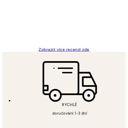
zákazníků
Perfection
3 dub
Lucia D
Zobrazit více recenzí zde
RYCHLÉ
doručování 1-3 dní