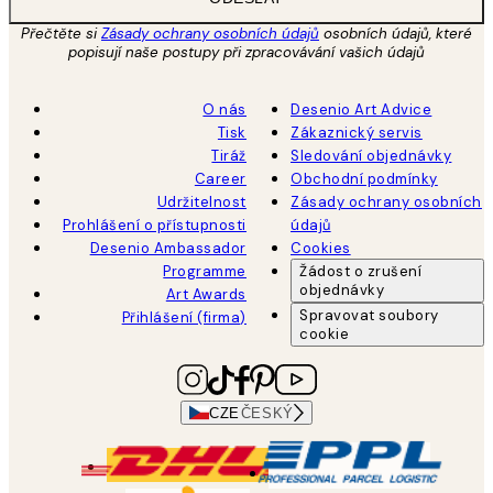
Přečtěte si
Zásady ochrany osobních údajů
osobních údajů, které
popisují naše postupy při zpracovávání vašich údajů
O nás
Desenio Art Advice
Tisk
Zákaznický servis
Tiráž
Sledování objednávky
Career
Obchodní podmínky
Udržitelnost
Zásady ochrany osobních
Prohlášení o přístupnosti
údajů
Desenio Ambassador
Cookies
Programme
Žádost o zrušení
objednávky
Art Awards
Spravovat soubory
Přihlášení (firma)
cookie
CZE
ČESKÝ