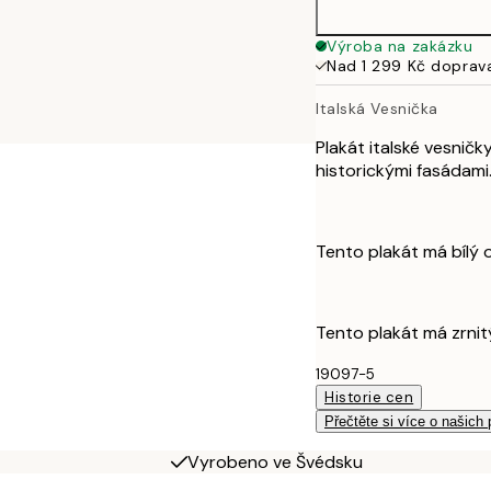
Výroba na zakázku
Nad 1 299 Kč doprav
Italská Vesnička
Plakát italské vesnič
historickými fasádami
Tento plakát má bílý 
Tento plakát má zrnit
19097-5
Historie cen
Přečtěte si více o našich
Vyrobeno ve Švédsku