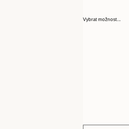
Vybrat možnost...
Frame
30x40 cm
options