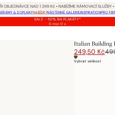
I OBJEDNÁVCE NAD 1 299 Kč • NABÍZÍME RÁMOVACÍ SLUŽBY •
NĚ
RÁMY & DOPLŇKY
NABÍDKY
NÁSTĚNNÉ GALERIE
INSPIRATION
PRO FIR
SALE - 50% NA PLAKÁTY*
0 min
0 s
Platné
do:
2026-
08-
Italian Building 
09
249,50 Kč
49
Vybrat velikost