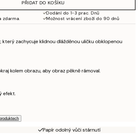
PŘIDAT DO KOŠÍKU
Dodání do 1-3 prac. Dnů
a zdarma.
Možnost vrácení zboží do 90 dnů
ky, který zachycuje klidnou dlážděnou uličku obklopenou
.
okraj kolem obrazu, aby obraz pěkně rámoval.
ý efekt.
 produktech
Papír odolný vůči stárnutí