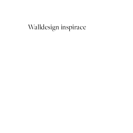
Od 249,50 Kč
499 Kč
Walldesign inspirace