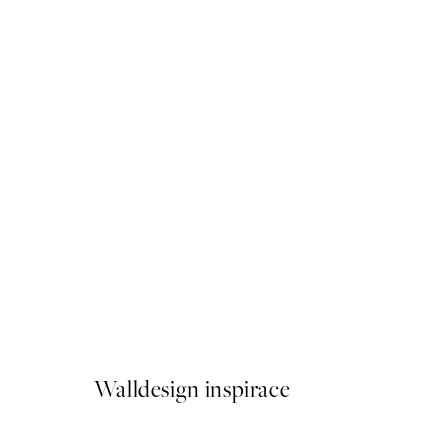
50%*
Afternoon Lemons Plakát
Od 161 Kč
322 Kč
Walldesign inspirace