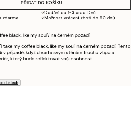
PŘIDAT DO KOŠÍKU
Dodání do 1-3 prac. Dnů
a zdarma.
Možnost vrácení zboží do 90 dnů
offee black, like my soul\' na černém pozadí
'I take my coffee black, like my soul' na černém pozadí. Tento
í v případě, když chcete svým stěnám trochu vtipu a
eriér, který bude reflektovat vaši osobnost.
 produktech