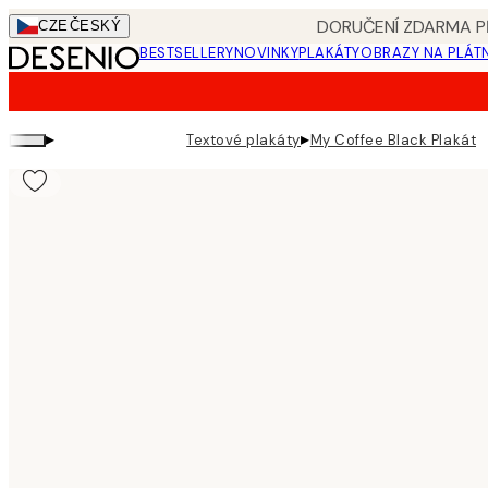
Skip
DORUČENÍ ZDARMA PŘ
CZE
ČESKÝ
to
BESTSELLERY
NOVINKY
PLAKÁTY
OBRAZY NA PLÁT
main
content.
▸
▸
Textové plakáty
My Coffee Black Plakát