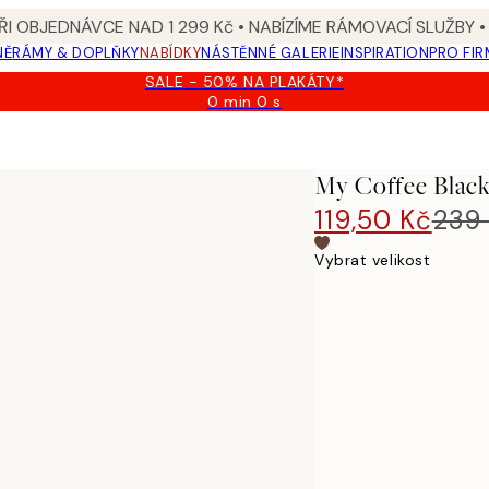
I OBJEDNÁVCE NAD 1 299 Kč • NABÍZÍME RÁMOVACÍ SLUŽBY •
NĚ
RÁMY & DOPLŇKY
NABÍDKY
NÁSTĚNNÉ GALERIE
INSPIRATION
PRO FIR
SALE - 50% NA PLAKÁTY*
0 min
0 s
Platné
do:
2026-
08-
My Coffee Black
09
119,50 Kč
239
Vybrat velikost