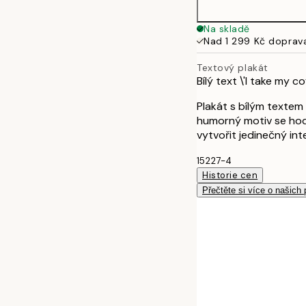
Na skladě
Nad 1 299 Kč doprav
Textový plakát
Bílý text \'I take my c
Plakát s bílým textem 
humorný motiv se hod
vytvořit jedinečný int
15227-4
Historie cen
Přečtěte si více o našich