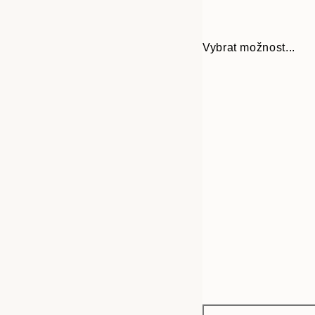
Vybrat možnost...
Frame
21x30 cm
options