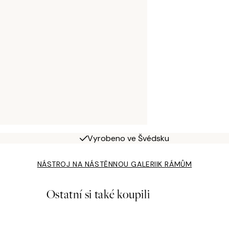
Vyrobeno ve Švédsku
NÁSTROJ NA NÁSTĚNNOU GALERII
K RÁMŮM
Ostatní si také koupili