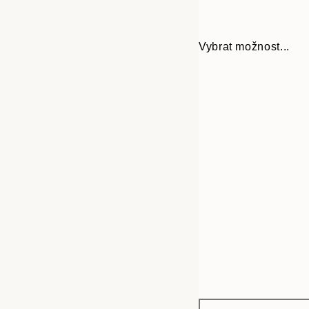
Vybrat možnost...
Frame
13x18 cm
options
21x30 cm