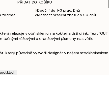
PŘIDAT DO KOŠÍKU
499 Kč
Dodání do 1-3 prac. Dnů
a zdarma.
Možnost vrácení zboží do 90 dnů
653 Kč
925 Kč
terá relaxuje v obří sklenici na koktejl a drží drink. Text "OUT
en tučnými růžovými a oranžovými písmeny na světle
1 253 Kč
akát, který původně vytvořil designér v našem stockholmském
2 615 Kč
 produktech