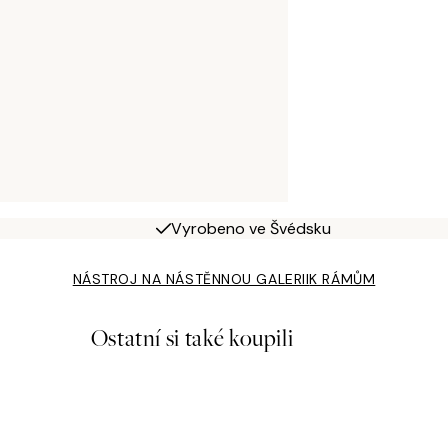
Vyrobeno ve Švédsku
NÁSTROJ NA NÁSTĚNNOU GALERII
K RÁMŮM
Ostatní si také koupili