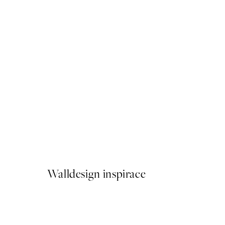
50%*
Buon Appetito Plakát
Od 92 Kč
184 Kč
Walldesign inspirace