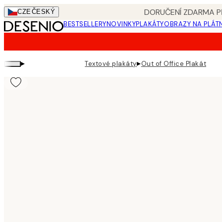
Skip
DORUČENÍ ZDARMA PŘ
CZE
ČESKÝ
to
BESTSELLERY
NOVINKY
PLAKÁTY
OBRAZY NA PLÁT
main
content.
▸
▸
Textové plakáty
Out of Office Plakát