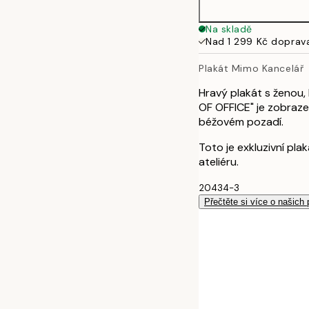
30x40 cm
Na skladě
Nad 1 299 Kč doprav
40x50 cm
Plakát Mimo Kancelář
50x70 cm
Hravý plakát s ženou, k
OF OFFICE" je zobraz
70x100 cm
béžovém pozadí.
Toto je exkluzivní pl
100x150 cm
ateliéru.
20434-3
Přečtěte si více o našich