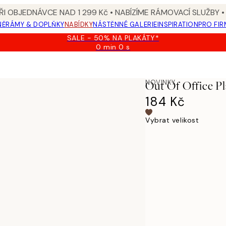
I OBJEDNÁVCE NAD 1 299 Kč • NABÍZÍME RÁMOVACÍ SLUŽBY •
NĚ
RÁMY & DOPLŇKY
NABÍDKY
NÁSTĚNNÉ GALERIE
INSPIRATION
PRO FIR
SALE - 50% NA PLAKÁTY*
0 min
0 s
Platné
do:
2026-
08-
NOVINKY
Out Of Office P
09
184 Kč
Vybrat velikost