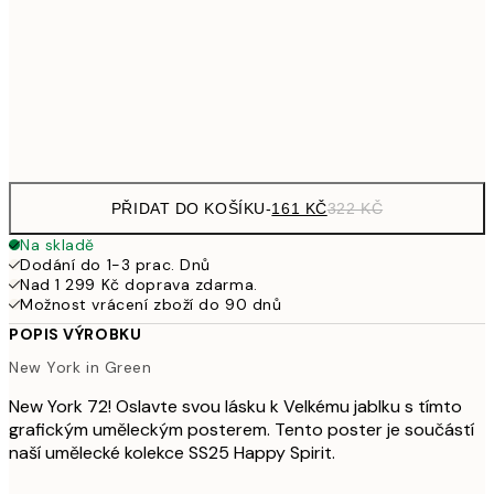
462,50
50x70 cm
92
Frame
options
PŘIDAT DO KOŠÍKU
-
161 KČ
322 KČ
Na skladě
Dodání do 1-3 prac. Dnů
Nad 1 299 Kč doprava zdarma.
Možnost vrácení zboží do 90 dnů
POPIS VÝROBKU
New York in Green
New York 72! Oslavte svou lásku k Velkému jablku s tímto
grafickým uměleckým posterem. Tento poster je součástí
naší umělecké kolekce SS25 Happy Spirit.