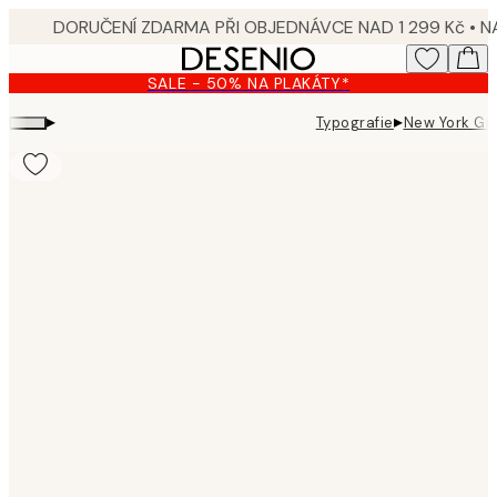
Skip
to
main
SALE - 50% NA PLAKÁTY*
content.
▸
▸
Typografie
New York Gr
Product
images