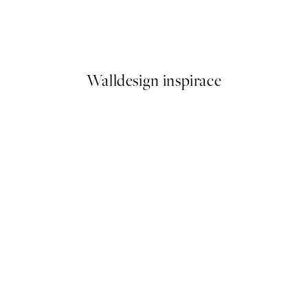
Geometric Design Plakát
Od 249,50 Kč
499 Kč
Walldesign inspirace