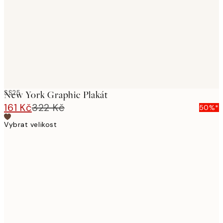
SS25
New York Graphic Plakát
161 Kč
322 Kč
50%*
Vybrat velikost