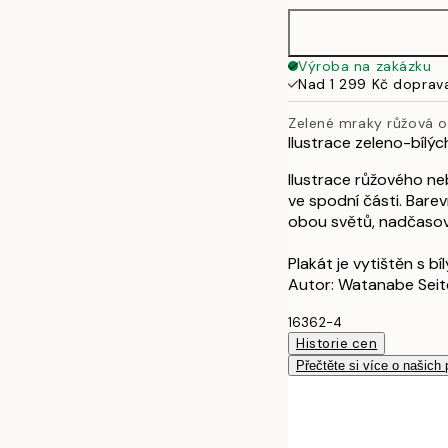
50x70 cm
Výroba na zakázku
Nad 1 299 Kč doprav
Zelené mraky růžová 
Ilustrace zeleno-bílý
Ilustrace růžového ne
ve spodní části. Bare
obou světů, nadčasový
Plakát je vytištěn s b
Autor: Watanabe Seit
16362-4
Historie cen
Přečtěte si více o našich