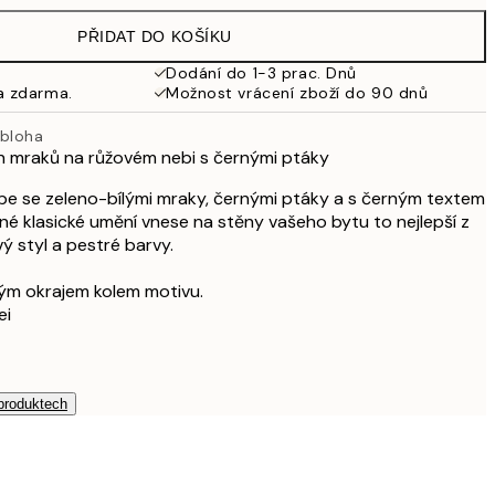
499 Kč
PŘIDAT DO KOŠÍKU
462,50 Kč
925 Kč
Dodání do 1-3 prac. Dnů
a zdarma.
Možnost vrácení zboží do 90 dnů
obloha
ch mraků na růžovém nebi s černými ptáky
be se zeleno-bílými mraky, černými ptáky a s černým textem
vné klasické umění vnese na stěny vašeho bytu to nejlepší z
 styl a pestré barvy.
ílým okrajem kolem motivu.
ei
 produktech