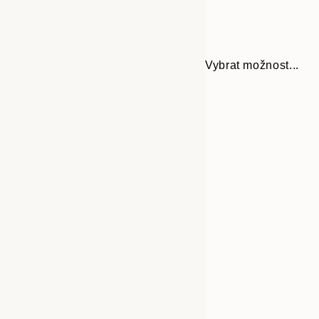
Vybrat možnost...
Frame
21x30 cm
options
30x40 cm