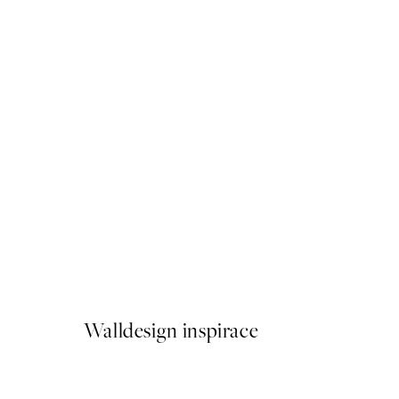
50%*
Van Gogh - River Bank in S
Od 161 Kč
322 Kč
Walldesign inspirace