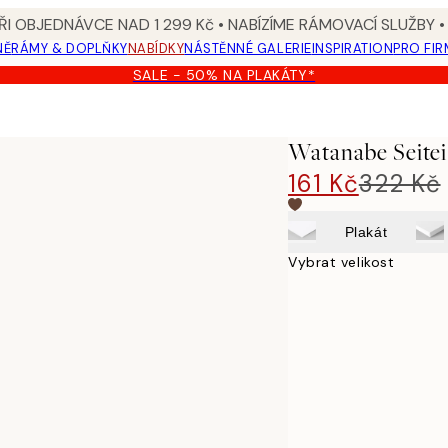
I OBJEDNÁVCE NAD 1 299 Kč • NABÍZÍME RÁMOVACÍ SLUŽBY •
NĚ
RÁMY & DOPLŇKY
NABÍDKY
NÁSTĚNNÉ GALERIE
INSPIRATION
PRO FIR
SALE - 50% NA PLAKÁTY*
Watanabe Seitei 
161 Kč
322 Kč
Plakát
Vybrat velikost