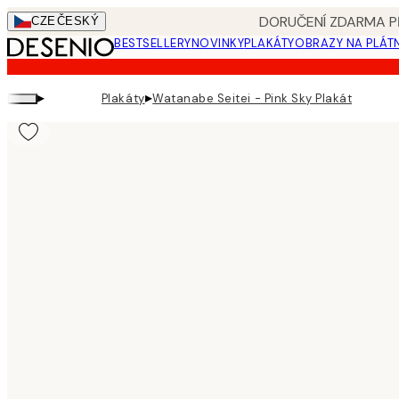
Skip
DORUČENÍ ZDARMA PŘ
CZE
ČESKÝ
to
BESTSELLERY
NOVINKY
PLAKÁTY
OBRAZY NA PLÁT
main
content.
▸
▸
Plakáty
Watanabe Seitei - Pink Sky Plakát