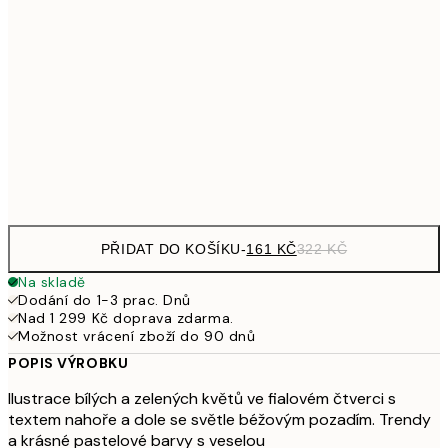
32
249,50
30x40 cm
49
462,50
50x70 cm
92
Frame
options
PŘIDAT DO KOŠÍKU
-
161 KČ
322 KČ
Na skladě
Dodání do 1-3 prac. Dnů
Nad 1 299 Kč doprava zdarma.
Možnost vrácení zboží do 90 dnů
POPIS VÝROBKU
Ilustrace bílých a zelených květů ve fialovém čtverci s
textem nahoře a dole se světle béžovým pozadím. Trendy
a krásné pastelové barvy s veselou