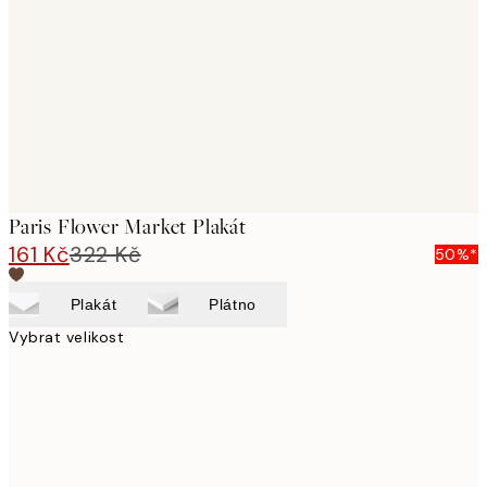
images
Paris Flower Market Plakát
161 Kč
322 Kč
50%*
Plakát
Plátno
Vybrat velikost