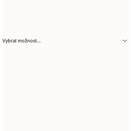
Vybrat možnost...
161
21x30 cm