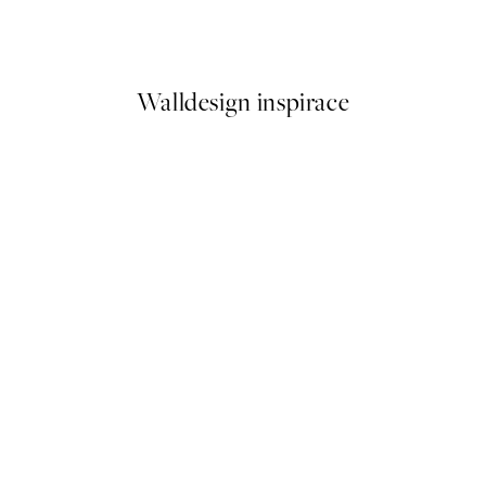
Od 55,20 Kč
184 Kč
Walldesign inspirace