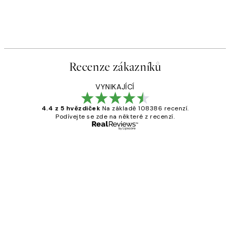
Recenze zákazníků
VYNIKAJÍCÍ
4.4 z 5 hvězdiček
Na základě 108386 recenzí.
Podívejte se zde na některé z recenzí.
Ověřený kupující
Recenze
zákazníků
Perfection
3 dub
Lucia D