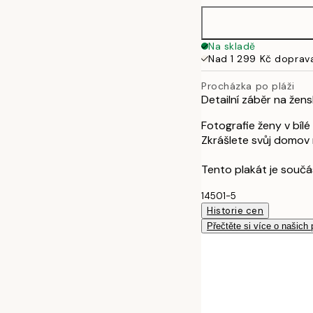
Na skladě
Nad 1 299 Kč doprav
Procházka po pláži
Detailní záběr na žen
Fotografie ženy v bílé
Zkrášlete svůj domov 
Tento plakát je součá
14501-5
Historie cen
Přečtěte si více o našich