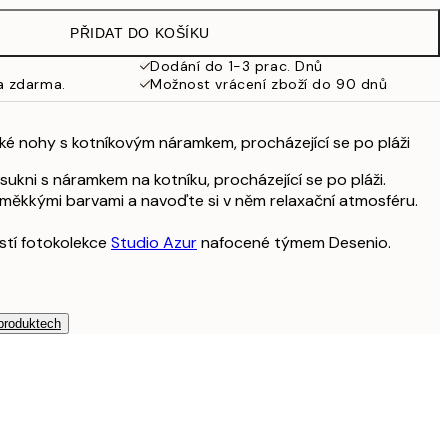
979 Kč
PŘIDAT DO KOŠÍKU
Dodání do 1-3 prac. Dnů
a zdarma.
Možnost vrácení zboží do 90 dnů
ské nohy s kotníkovým náramkem, procházející se po pláži
 sukni s náramkem na kotníku, procházející se po pláži.
měkkými barvami a navoďte si v něm relaxační atmosféru.
stí fotokolekce
Studio Azur
nafocené týmem Desenio.
 produktech