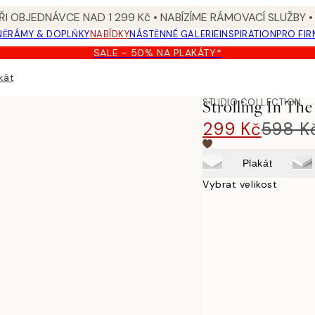
I OBJEDNÁVCE NAD 1 299 Kč • NABÍZÍME RÁMOVACÍ SLUŽBY •
NĚ
RÁMY & DOPLŇKY
NABÍDKY
NÁSTĚNNÉ GALERIE
INSPIRATION
PRO FIR
SALE - 50% NA PLAKÁTY*
kát
STUDIO COLLECTION
Strolling In The
299 Kč
598 K
Plakát
Vybrat velikost