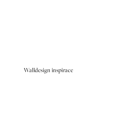
50%*
Live in the Moment Plakát
Od 161 Kč
322 Kč
Walldesign inspirace