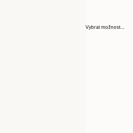
Vybrat možnost...
Frame
30x40 cm
options
50x70 cm