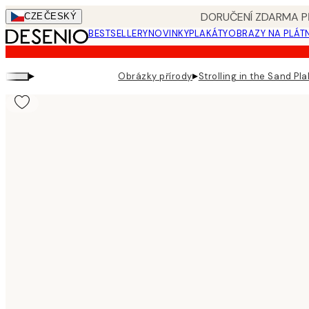
Skip
DORUČENÍ ZDARMA PŘ
CZE
ČESKÝ
to
BESTSELLERY
NOVINKY
PLAKÁTY
OBRAZY NA PLÁT
main
content.
▸
▸
Obrázky přírody
Strolling in the Sand Pla