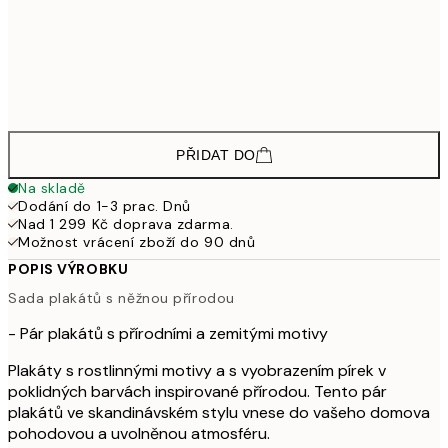
99
1 110
50x70 cm
1 85
1 503,60
70x100 cm
2 50
PŘIDAT DO
Na skladě
Dodání do 1-3 prac. Dnů
Nad 1 299 Kč doprava zdarma.
Možnost vrácení zboží do 90 dnů
POPIS VÝROBKU
Sada plakátů s něžnou přírodou
- Pár plakátů s přírodními a zemitými motivy
Plakáty s rostlinnými motivy a s vyobrazením pírek v
poklidných barvách inspirované přírodou. Tento pár
plakátů ve skandinávském stylu vnese do vašeho domova
pohodovou a uvolněnou atmosféru.