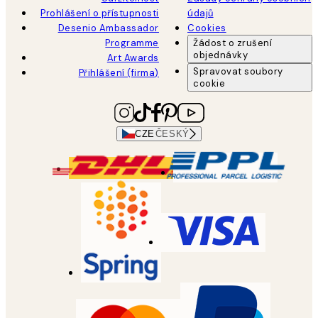
Prohlášení o přístupnosti
údajů
Desenio Ambassador
Cookies
Programme
Žádost o zrušení
objednávky
Art Awards
Spravovat soubory
Přihlášení (firma)
cookie
CZE
ČESKÝ