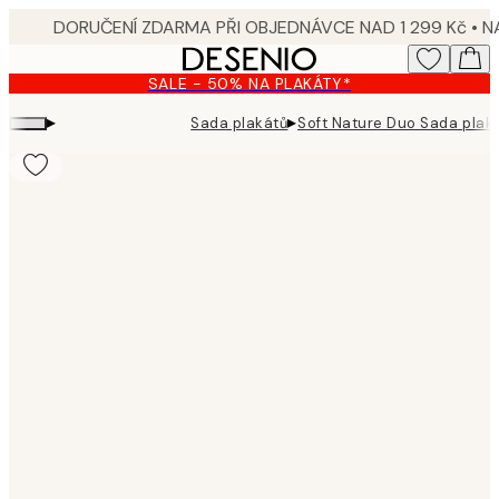
Skip
to
main
SALE - 50% NA PLAKÁTY*
content.
▸
▸
Sada plakátů
Soft Nature Duo Sada plak
Product