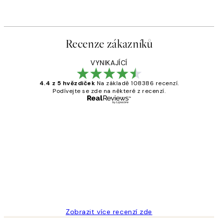
Recenze zákazníků
VYNIKAJÍCÍ
4.4 z 5 hvězdiček
Na základě 108386 recenzí.
Podívejte se zde na některé z recenzí.
Ověřený kupující
Recenze
zákazníků
Perfection
3 dub
Lucia D
Zobrazit více recenzí zde