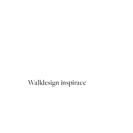
50%*
Pink Palm Plakát
Od 161 Kč
322 Kč
Walldesign inspirace