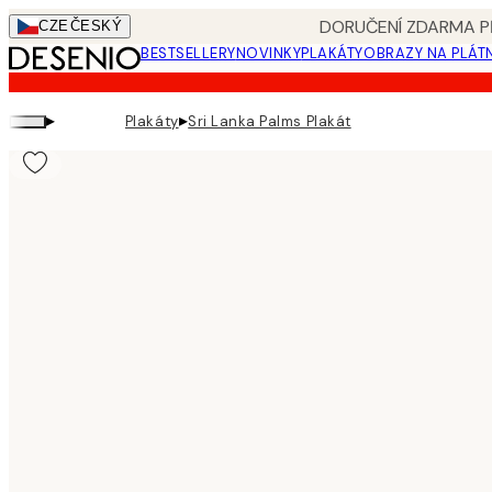
Skip
DORUČENÍ ZDARMA PŘ
CZE
ČESKÝ
to
BESTSELLERY
NOVINKY
PLAKÁTY
OBRAZY NA PLÁT
main
content.
▸
▸
Plakáty
Sri Lanka Palms Plakát