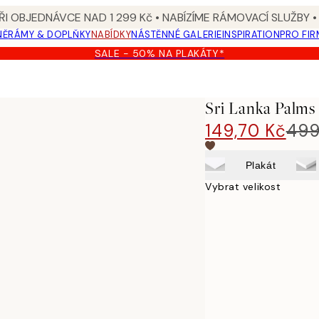
I OBJEDNÁVCE NAD 1 299 Kč • NABÍZÍME RÁMOVACÍ SLUŽBY •
NĚ
RÁMY & DOPLŇKY
NABÍDKY
NÁSTĚNNÉ GALERIE
INSPIRATION
PRO FIR
SALE - 50% NA PLAKÁTY*
Sri Lanka Palms
149,70 Kč
499
Plakát
Vybrat velikost