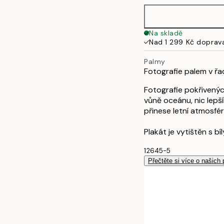
Na skladě
Nad 1 299 Kč doprav
Palmy
Fotografie palem v řa
Fotografie pokřivenýc
vůně oceánu, nic lepš
přinese letní atmosfér
Plakát je vytištěn s b
12645-5
Přečtěte si více o našich