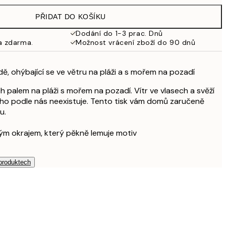
925 Kč
PŘIDAT DO KOŠÍKU
Dodání do 1-3 prac. Dnů
a zdarma.
Možnost vrácení zboží do 90 dnů
dě, ohýbající se ve větru na pláži a s mořem na pozadí
h palem na pláži s mořem na pozadí. Vítr ve vlasech a svěží
ího podle nás neexistuje. Tento tisk vám domů zaručeně
u.
ílým okrajem, který pěkně lemuje motiv
 produktech