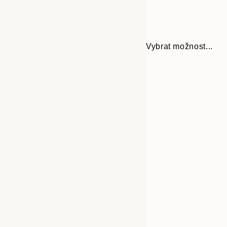
Vybrat možnost...
Frame
30x40 cm
options
50x70 cm