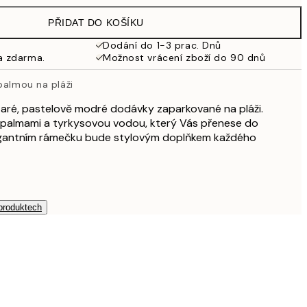
499 Kč
PŘIDAT DO KOŠÍKU
462,50 Kč
925 Kč
Dodání do 1-3 prac. Dnů
a zdarma.
Možnost vrácení zboží do 90 dnů
palmou na pláži
taré, pastelově modré dodávky zaparkované na pláži.
s palmami a tyrkysovou vodou, který Vás přenese do
egantním rámečku bude stylovým doplňkem každého
 produktech