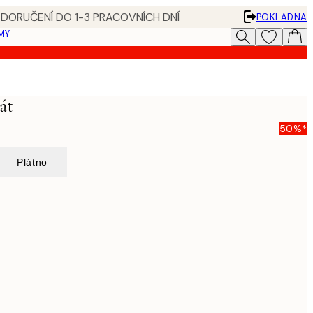
 DORUČENÍ DO 1-3 PRACOVNÍCH DNÍ
POKLADNA
MY
át
50%*
Plátno