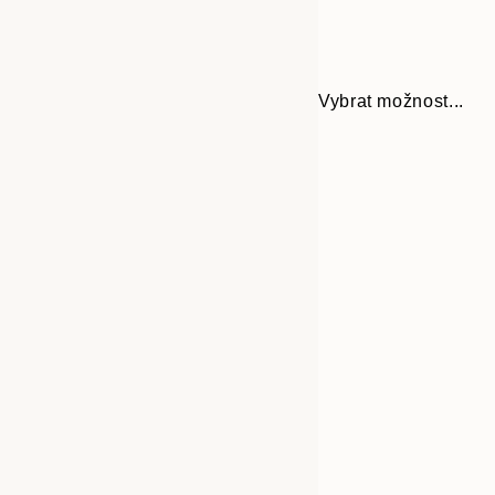
Vybrat možnost...
Frame
21x30 cm
options
30x40 cm