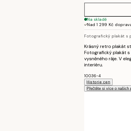
50x70 cm
Na skladě
Nad 1 299 Kč doprav
Fotografický plakát s 
Krásný retro plakát s
Fotografický plakát 
vysněného ráje. V el
interiéru.
10036-4
Historie cen
Přečtěte si více o našich