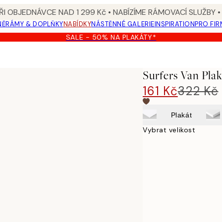
I OBJEDNÁVCE NAD 1 299 Kč • NABÍZÍME RÁMOVACÍ SLUŽBY •
NĚ
RÁMY & DOPLŇKY
NABÍDKY
NÁSTĚNNÉ GALERIE
INSPIRATION
PRO FIR
SALE - 50% NA PLAKÁTY*
Surfers Van Plak
161 Kč
322 Kč
Plakát
Vybrat velikost