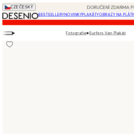
Skip
DORUČENÍ ZDARMA PŘ
CZE
ČESKÝ
to
BESTSELLERY
NOVINKY
PLAKÁTY
OBRAZY NA PLÁT
main
content.
▸
▸
Fotografie
Surfers Van Plakát