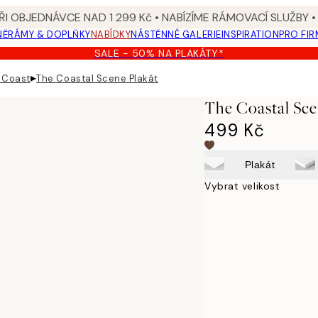
I OBJEDNÁVCE NAD 1 299 Kč • NABÍZÍME RÁMOVACÍ SLUŽBY •
NĚ
RÁMY & DOPLŇKY
NABÍDKY
NÁSTĚNNÉ GALERIE
INSPIRATION
PRO FIR
SALE - 50% NA PLAKÁTY*
▸
n Coast
The Coastal Scene Plakát
The Coastal Sce
499 Kč
Plakát
Vybrat velikost