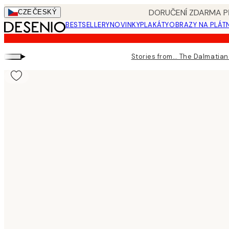
Skip
DORUČENÍ ZDARMA PŘ
CZE
ČESKÝ
to
BESTSELLERY
NOVINKY
PLAKÁTY
OBRAZY NA PLÁT
main
content.
▸
Stories from… The Dalmatia