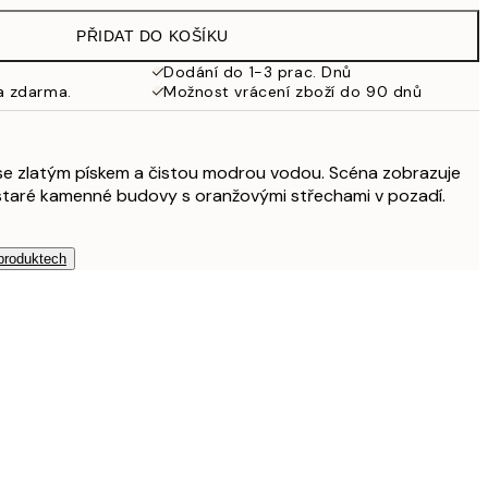
PŘIDAT DO KOŠÍKU
2 615 Kč
Dodání do 1-3 prac. Dnů
a zdarma.
Možnost vrácení zboží do 90 dnů
 se zlatým pískem a čistou modrou vodou. Scéna zobrazuje
 staré kamenné budovy s oranžovými střechami v pozadí.
 produktech