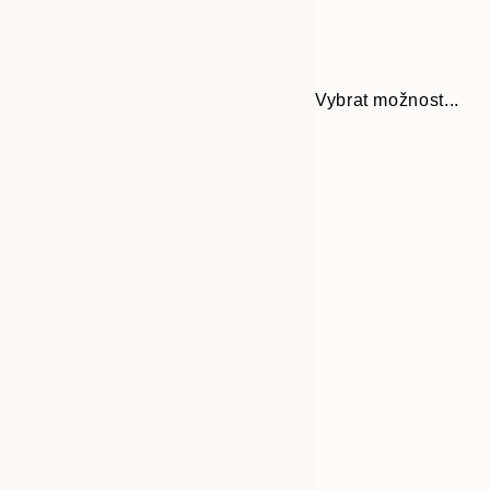
Vybrat možnost...
Frame
30x40 cm
options
50x70 cm