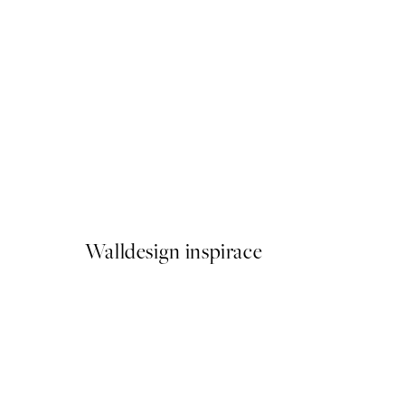
50%*
Positano Beach Front Plaká
Od 249,50 Kč
499 Kč
Walldesign inspirace