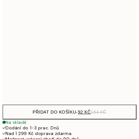
161
21x30 cm
32
249,50
30x40 cm
49
326,50
40x50 cm
65
462,50
50x70 cm
92
1 307,50
100x150 cm
2 61
Frame
options
PŘIDAT DO KOŠÍKU
-
92 KČ
184 KČ
Na skladě
Dodání do 1-3 prac. Dnů
Nad 1 299 Kč doprava zdarma.