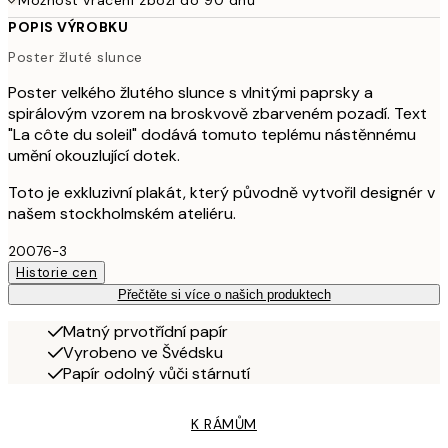
Možnost vrácení zboží do 90 dnů
POPIS VÝROBKU
Poster žluté slunce
Poster velkého žlutého slunce s vlnitými paprsky a
spirálovým vzorem na broskvově zbarveném pozadí. Text
"La côte du soleil" dodává tomuto teplému nástěnnému
umění okouzlující dotek.
Toto je exkluzivní plakát, který původně vytvořil designér v
našem stockholmském ateliéru.
20076-3
Historie cen
Přečtěte si více o našich produktech
Matný prvotřídní papír
Vyrobeno ve Švédsku
Papír odolný vůči stárnutí
K RÁMŮM