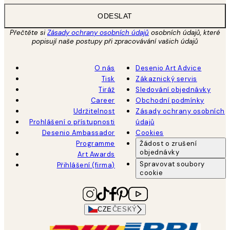
ODESLAT
Přečtěte si
Zásady ochrany osobních údajů
osobních údajů, které
popisují naše postupy při zpracovávání vašich údajů
O nás
Desenio Art Advice
Tisk
Zákaznický servis
Tiráž
Sledování objednávky
Career
Obchodní podmínky
Udržitelnost
Zásady ochrany osobních
Prohlášení o přístupnosti
údajů
Desenio Ambassador
Cookies
Programme
Žádost o zrušení
objednávky
Art Awards
Spravovat soubory
Přihlášení (firma)
cookie
CZE
ČESKÝ