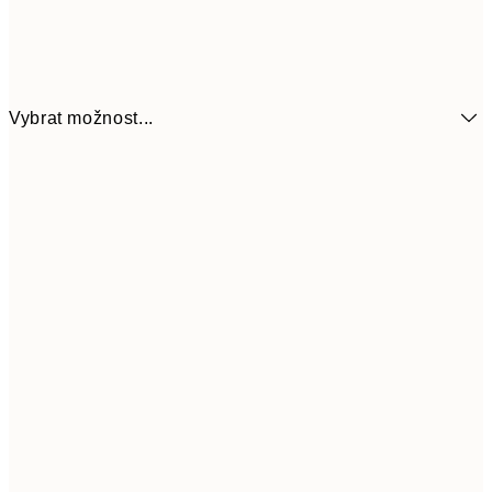
Vybrat možnost...
92
13x18 cm
18