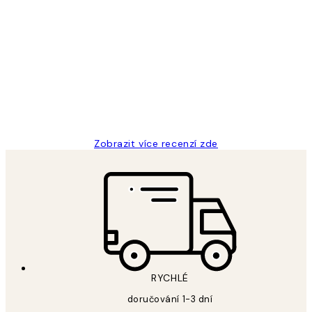
Ověřený kupující
Recenze
zákazníků
Perfection
3 dub
Lucia D
Zobrazit více recenzí zde
RYCHLÉ
doručování 1-3 dní