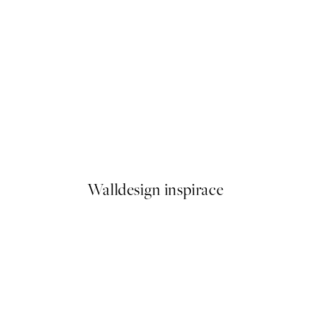
50%*
Enjoy Every Moment Plakát
Od 161 Kč
322 Kč
Walldesign inspirace