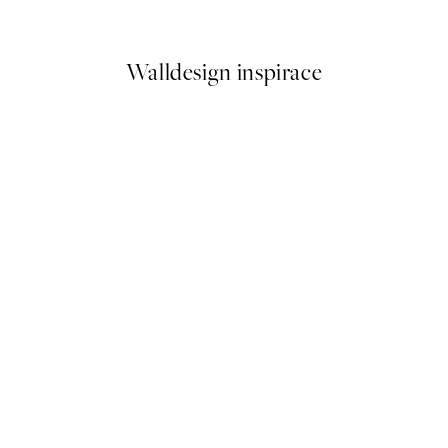
Od 249,50 Kč
499 Kč
Walldesign inspirace