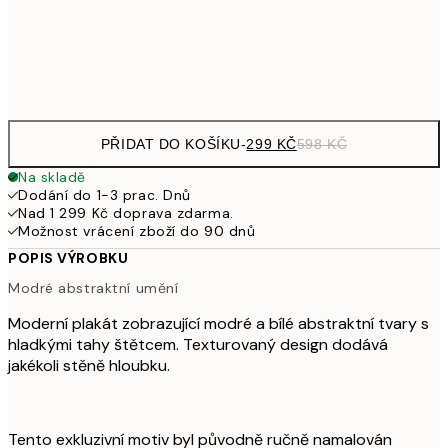
1 30
Frame
options
PŘIDAT DO KOŠÍKU
-
299 KČ
598 KČ
Na skladě
Dodání do 1-3 prac. Dnů
Nad 1 299 Kč doprava zdarma.
Možnost vrácení zboží do 90 dnů
POPIS VÝROBKU
Modré abstraktní umění
Moderní plakát zobrazující modré a bílé abstraktní tvary s
hladkými tahy štětcem. Texturovaný design dodává
jakékoli stěně hloubku.
Tento exkluzivní motiv byl původně ručně namalován