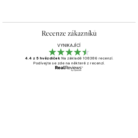
Recenze zákazníků
VYNIKAJÍCÍ
4.4 z 5 hvězdiček
Na základě 108386 recenzí.
Podívejte se zde na některé z recenzí.
Ověřený kupující
Recenze
zákazníků
Perfection
3 dub
Lucia D