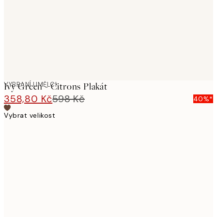
images
VYBRANÍ UMĚLCI
Ivy Green - Citrons Plakát
358,80 Kč
598 Kč
40%*
Vybrat velikost