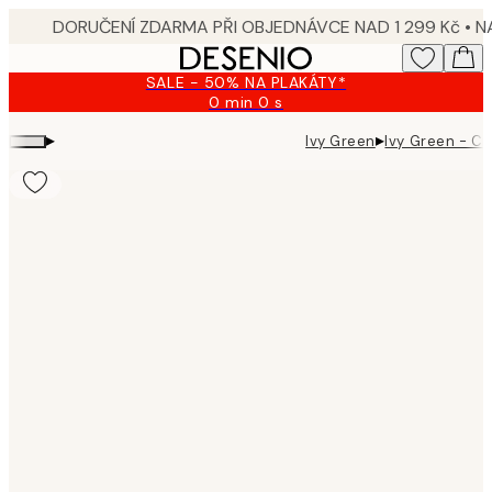
Skip
to
main
SALE - 50% NA PLAKÁTY*
content.
0 min
0 s
Platné
do:
▸
▸
Ivy Green
Ivy Green - Ci
2026-
08-
09
Product