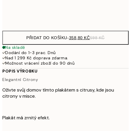
Frame
options
PŘIDAT DO KOŠÍKU
-
358,80 KČ
598 KČ
Na skladě
Dodání do 1-3 prac. Dnů
Nad 1 299 Kč doprava zdarma.
Možnost vrácení zboží do 90 dnů
POPIS VÝROBKU
Elegantní Citrony
Oživte svůj domov tímto plakátem s citrusy, kde jsou
citrony v misce.
Plakát má zrnitý efekt.