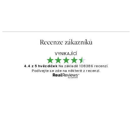
Recenze zákazníků
VYNIKAJÍCÍ
4.4 z 5 hvězdiček
Na základě 108386 recenzí.
Podívejte se zde na některé z recenzí.
Ověřený kupující
Recenze
zákazníků
Perfection
3 dub
Lucia D