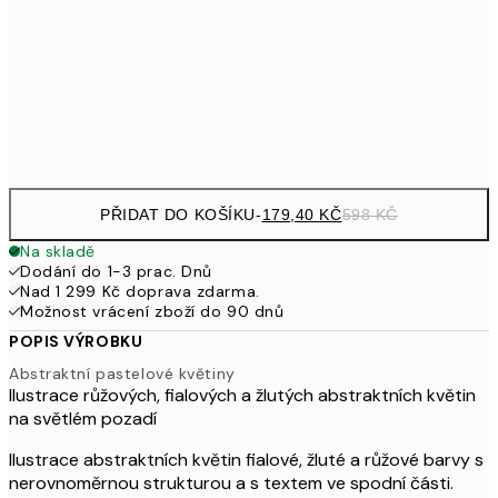
59
293,70
50x70 cm
97
Frame
options
PŘIDAT DO KOŠÍKU
-
179,40 KČ
598 KČ
Na skladě
Dodání do 1-3 prac. Dnů
Nad 1 299 Kč doprava zdarma.
Možnost vrácení zboží do 90 dnů
POPIS VÝROBKU
Abstraktní pastelové květiny
Ilustrace růžových, fialových a žlutých abstraktních květin
na světlém pozadí
Ilustrace abstraktních květin fialové, žluté a růžové barvy s
nerovnoměrnou strukturou a s textem ve spodní části.