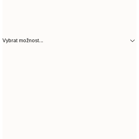
Vybrat možnost...
179,40
30x40 cm