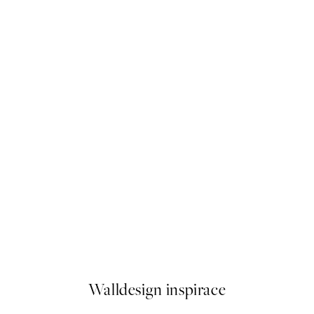
50%*
Beagle Plakát
Od 179,50 Kč
359 Kč
Walldesign inspirace