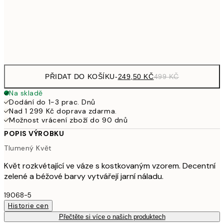
92
Frame
options
PŘIDAT DO KOŠÍKU
-
249,50 KČ
499 KČ
Na skladě
Dodání do 1-3 prac. Dnů
Nad 1 299 Kč doprava zdarma.
Možnost vrácení zboží do 90 dnů
POPIS VÝROBKU
Tlumený Květ
Květ rozkvétající ve váze s kostkovaným vzorem. Decentní
zelené a béžové barvy vytvářejí jarní náladu.
19068-5
Historie cen
Přečtěte si více o našich produktech