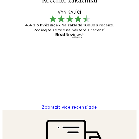
Recenze zákazníků
VYNIKAJÍCÍ
4.4 z 5 hvězdiček
Na základě 108386 recenzí.
Podívejte se zde na některé z recenzí.
Ověřený kupující
Recenze
zákazníků
Perfection
3 dub
Lucia D
Zobrazit více recenzí zde