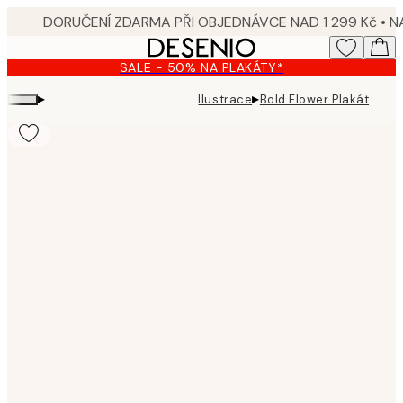
Skip
to
main
SALE - 50% NA PLAKÁTY*
content.
▸
▸
Ilustrace
Bold Flower Plakát
Product
images