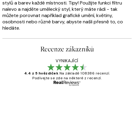
stylů a barev každé místnosti. Tipy! Použijte funkci filtru
nalevo a najděte umělecký styl, který máte rádi - tak
můžete porovnat například grafické umění, květiny,
osobnosti nebo různé barvy, abyste našli přesně to, co
hledáte.
Recenze zákazníků
VYNIKAJÍCÍ
4.4 z 5 hvězdiček
Na základě 108386 recenzí.
Podívejte se zde na některé z recenzí.
Ověřený kupující
Recenze
zákazníků
Perfection
3 dub