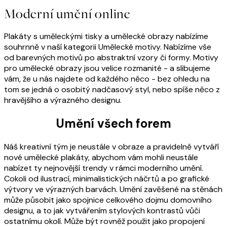
Moderní umění online
Plakáty s uměleckými tisky a umělecké obrazy nabízíme
souhrnně v naší kategorii Umělecké motivy. Nabízíme vše
od barevných motivů po abstraktní vzory či formy. Motivy
pro umělecké obrazy jsou velice rozmanité - a slibujeme
vám, že u nás najdete od každého něco - bez ohledu na
tom se jedná o osobitý nadčasový styl, nebo spíše něco z
hravějšího a výrazného designu.
Umění všech forem
Náš kreativní tým je neustále v obraze a pravidelně vytváří
nové umělecké plakáty, abychom vám mohli neustále
nabízet ty nejnovější trendy v rámci moderního umění.
Cokoli od ilustrací, minimalistických náčrtů a po grafické
výtvory ve výrazných barvách. Umění zavěšené na stěnách
může působit jako spojnice celkového dojmu domovního
designu, a to jak vytvářením stylových kontrastů vůči
ostatnímu okolí. Může být rovněž použit jako propojení