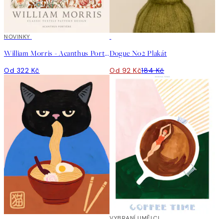
NOVINKY
50%*
William Morris - Acanthus Portière Plakát
Dogue No2 Plakát
Od 322 Kč
Od 92 Kč
184 Kč
50%*
40%*
VYBRANÍ UMĚLCI