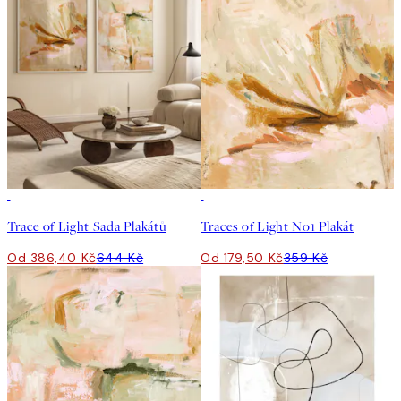
-40%
50%*
Trace of Light Sada Plakátů
Traces of Light No1 Plakát
Od 386,40 Kč
644 Kč
Od 179,50 Kč
359 Kč