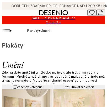
Skip
to
main
SALE - 50% NA PLAKÁTY*
content.
0 min
0 s
Platné
do:
▸
▸
Plakáty
Umění
2026-
08-
10
Plakáty
Umění
Zde najdete unikátní umělecké motivy s abstraktními vzory a
formami. Mnohé z našich motivů jsou ručně malované a jinde než
u nás je nenajdete! Vytvořte si vlastní osobní galerii pomocí
cenného a moderního umění od Desenia.
Přečtěte si více
Všechny kategorie
Filtrovat & Seřadit