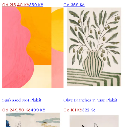
Od 215,40 Kč
359 Kč
Od 359 Kč
50%*
50%*
Sunkissed No1 Plakát
Olive Branches in Vase Plakát
Od 249,50 Kč
499 Kč
Od 161 Kč
322 Kč