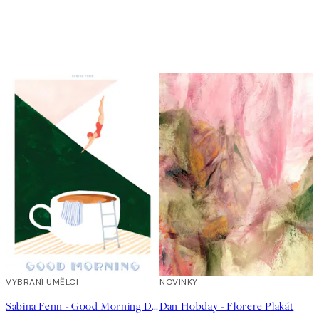
40%*
VYBRANÍ UMĚLCI
NOVINKY
Sabina Fenn - Good Morning Dive Plakát
Dan Hobday - Florere Plakát