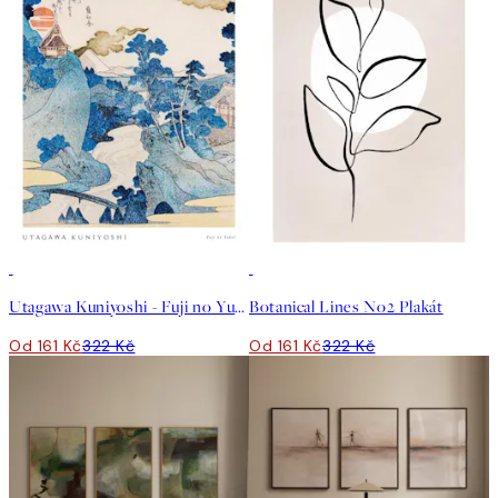
50%*
50%*
Utagawa Kuniyoshi - Fuji no Yukei Plakát
Botanical Lines No2 Plakát
Od 161 Kč
322 Kč
Od 161 Kč
322 Kč