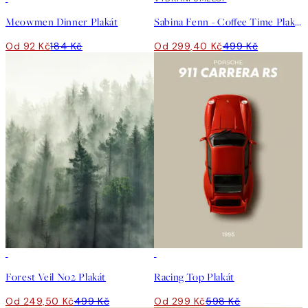
Meowmen Dinner Plakát
Sabina Fenn - Coffee Time Plakát
Od 92 Kč
184 Kč
Od 299,40 Kč
499 Kč
50%*
50%*
Forest Veil No2 Plakát
Racing Top Plakát
Od 249,50 Kč
499 Kč
Od 299 Kč
598 Kč