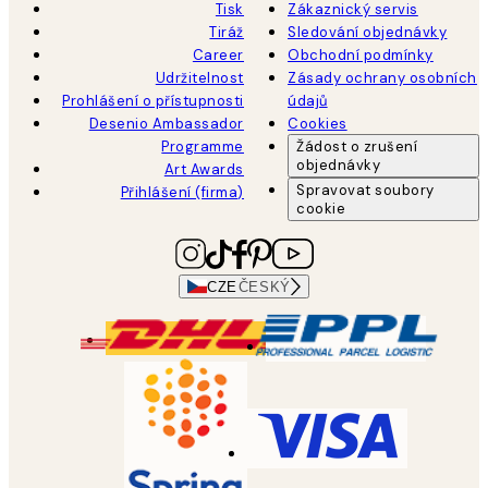
Tisk
Zákaznický servis
Tiráž
Sledování objednávky
Career
Obchodní podmínky
Udržitelnost
Zásady ochrany osobních
Prohlášení o přístupnosti
údajů
Desenio Ambassador
Cookies
Programme
Žádost o zrušení
objednávky
Art Awards
Spravovat soubory
Přihlášení (firma)
cookie
CZE
ČESKÝ