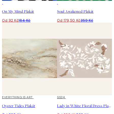
50%*
50%*
On My Mind Plakát
Soul Awakened Plakát
Od 92 Kč
184 Kč
Od 179,50 Kč
359 Kč
EVERYTHING IS ART
50%*
SS24
Oyster Tides Plakát
Lady in White Floral Dress Plakát