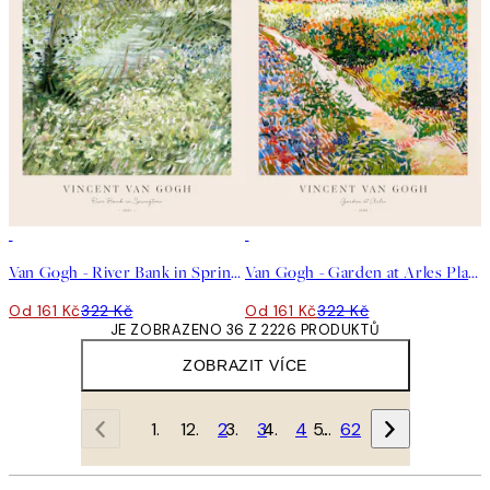
50%*
50%*
Van Gogh - River Bank in Springtime Plakát
Van Gogh - Garden at Arles Plakát
Od 161 Kč
322 Kč
Od 161 Kč
322 Kč
JE ZOBRAZENO 36 Z 2226 PRODUKTŮ
ZOBRAZIT VÍCE
1
2
3
4
…
62