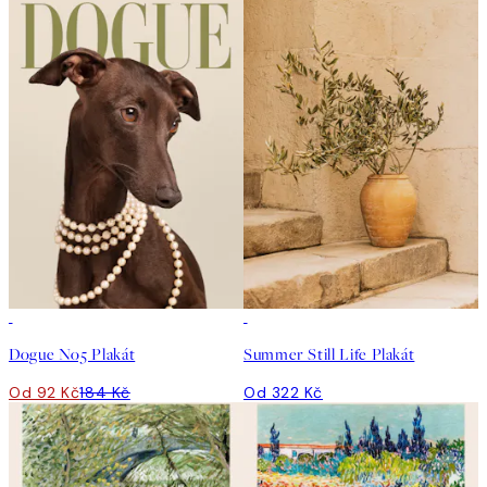
50%*
Dogue No5 Plakát
Summer Still Life Plakát
Od 92 Kč
184 Kč
Od 322 Kč