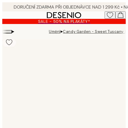
Skip
to
main
SALE - 50% NA PLAKÁTY*
content.
▸
▸
Umění
Candy Garden - Sweet Tuscany P
Product
images