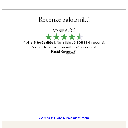
Recenze zákazníků
VYNIKAJÍCÍ
4.4 z 5 hvězdiček
Na základě 108386 recenzí.
Podívejte se zde na některé z recenzí.
Ověřený kupující
Recenze
zákazníků
Perfection
3 dub
Lucia D
Zobrazit více recenzí zde