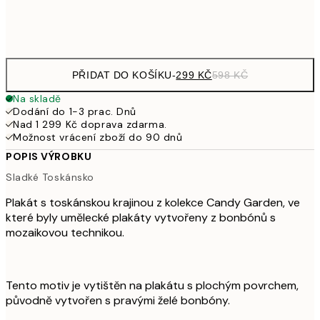
Frame
options
PŘIDAT DO KOŠÍKU
-
299 KČ
598 KČ
Na skladě
Dodání do 1-3 prac. Dnů
Nad 1 299 Kč doprava zdarma.
Možnost vrácení zboží do 90 dnů
POPIS VÝROBKU
Sladké Toskánsko
Plakát s toskánskou krajinou z kolekce Candy Garden, ve
které byly umělecké plakáty vytvořeny z bonbónů s
mozaikovou technikou.
Tento motiv je vytištěn na plakátu s plochým povrchem,
původně vytvořen s pravými želé bonbóny.