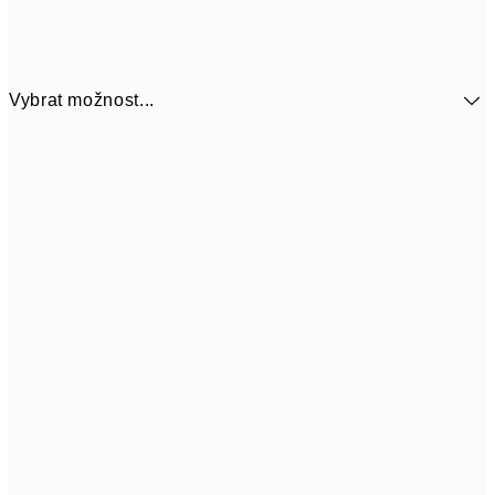
Vybrat možnost...
299
30x40 cm
59