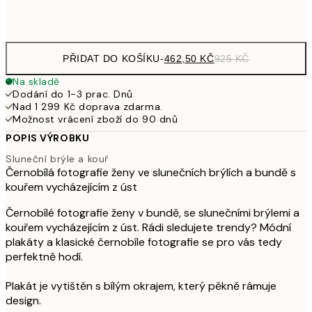
Frame
options
PŘIDAT DO KOŠÍKU
-
462,50 KČ
925 KČ
Na skladě
Dodání do 1-3 prac. Dnů
Nad 1 299 Kč doprava zdarma.
Možnost vrácení zboží do 90 dnů
POPIS VÝROBKU
Sluneční brýle a kouř
Černobílá fotografie ženy ve slunečních brýlích a bundě s
kouřem vycházejícím z úst
Černobílé fotografie ženy v bundě, se slunečními brýlemi a
kouřem vycházejícím z úst. Rádi sledujete trendy? Módní
plakáty a klasické černobíle fotografie se pro vás tedy
perfektně hodí.
Plakát je vytištěn s bílým okrajem, který pěkně rámuje
design.