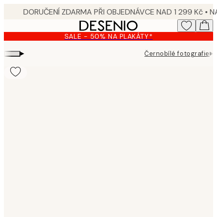
Skip
to
main
SALE - 50% NA PLAKÁTY*
content.
▸
▸
Černobílé fotografie
Product
images