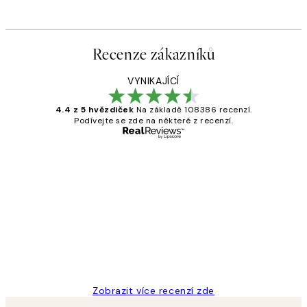
Recenze zákazníků
VYNIKAJÍCÍ
4.4 z 5 hvězdiček
Na základě 108386 recenzí.
Podívejte se zde na některé z recenzí.
Ověřený kupující
Recenze
zákazníků
Perfection
3 dub
Lucia D
Zobrazit více recenzí zde