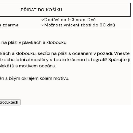
925 Kč
PŘIDAT DO KOŠÍKU
Dodání do 1-3 prac. Dnů
a zdarma.
Možnost vrácení zboží do 90 dnů
 na pláži v plavkách a klobouku
vkách a klobouku, sedící na pláži s oceánem v pozadí. Vneste
rochu letní atmosféry s touto krásnou fotografií! Spárujte ji
plakátů s motivem oceánu.
těn s bílým okrajem kolem motivu.
 produktech