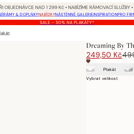
I OBJEDNÁVCE NAD 1 299 Kč • NABÍZÍME RÁMOVACÍ SLUŽBY •
NĚ
RÁMY & DOPLŇKY
NABÍDKY
NÁSTĚNNÉ GALERIE
INSPIRATION
PRO FIR
SALE - 50% NA PLAKÁTY*
lakát
Dreaming By Th
249,50 Kč
49
Plakát
Vybrat velikost