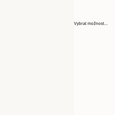
Vybrat možnost...
Frame
30x40 cm
options
50x70 cm