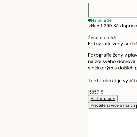
Na skladě
Nad 1 299 Kč doprav
Žena na pláži
Fotografie ženy sedící
Fotografie ženy v pla
na zdi svého domova t
s některým s dalších 
Tento plakát je vytiš
15857-5
Historie cen
Přečtěte si více o našich