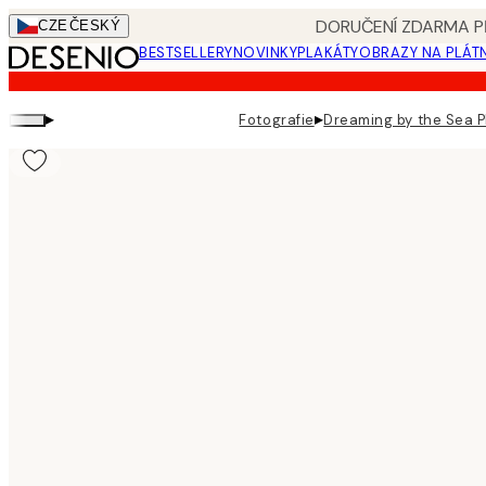
Skip
DORUČENÍ ZDARMA PŘ
CZE
ČESKÝ
to
BESTSELLERY
NOVINKY
PLAKÁTY
OBRAZY NA PLÁT
main
content.
▸
▸
Fotografie
Dreaming by the Sea P