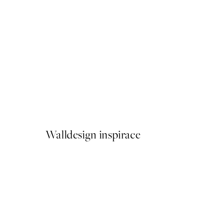
50%*
Tropical Beach Plakát
Od 161 Kč
322 Kč
Walldesign inspirace