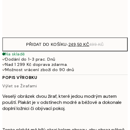
92
Frame
options
PŘIDAT DO KOŠÍKU
-
249,50 KČ
499 KČ
Na skladě
Dodání do 1-3 prac. Dnů
Nad 1 299 Kč doprava zdarma.
Možnost vrácení zboží do 90 dnů
POPIS VÝROBKU
Výlet se Žirafami
Veselý obrázek dvou žiraf, které jedou modrým autem
pouští. Plakát je v odstínech modré a béžové a dokonale
doplní ložnici či obývací pokoj.
Tento plakát má bílý okraj kolem obrazu, aby obraz pěkně