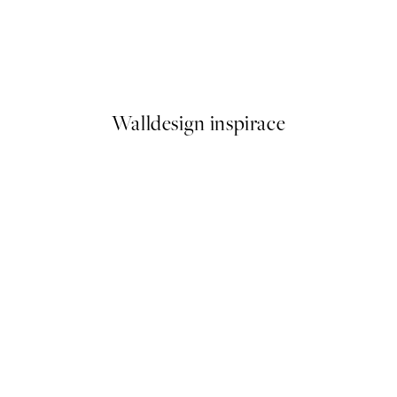
50%*
Monkey Business Plakát
Od 299 Kč
598 Kč
Walldesign inspirace