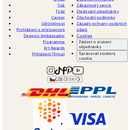
Tisk
Zákaznický servis
Tiráž
Sledování objednávky
Career
Obchodní podmínky
Udržitelnost
Zásady ochrany osobních
Prohlášení o přístupnosti
údajů
Desenio Ambassador
Cookies
Programme
Žádost o zrušení
objednávky
Art Awards
Spravovat soubory
Přihlášení (firma)
cookie
CZE
ČESKÝ