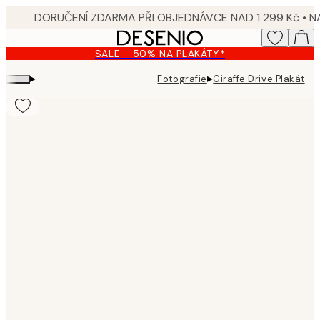
Skip
to
main
SALE - 50% NA PLAKÁTY*
content.
▸
▸
Fotografie
Giraffe Drive Plakát
Product
images