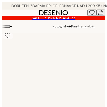
Skip
to
main
SALE - 50% NA PLAKÁTY*
content.
▸
▸
Fotografie
Panther Plakát
Product
images