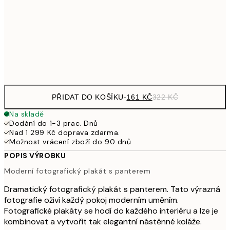
462,50
50x70 cm
92
Frame
options
PŘIDAT DO KOŠÍKU
-
161 KČ
322 KČ
Na skladě
Dodání do 1-3 prac. Dnů
Nad 1 299 Kč doprava zdarma.
Možnost vrácení zboží do 90 dnů
POPIS VÝROBKU
Moderní fotografický plakát s panterem
Dramatický fotografický plakát s panterem. Tato výrazná
fotografie oživí každý pokoj moderním uměním.
Fotografické plakáty se hodí do každého interiéru a lze je
kombinovat a vytvořit tak elegantní nástěnné koláže.