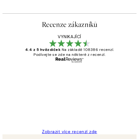
Recenze zákazníků
VYNIKAJÍCÍ
4.4 z 5 hvězdiček
Na základě 108386 recenzí.
Podívejte se zde na některé z recenzí.
Ověřený kupující
Recenze
zákazníků
Perfection
3 dub
Lucia D
Zobrazit více recenzí zde