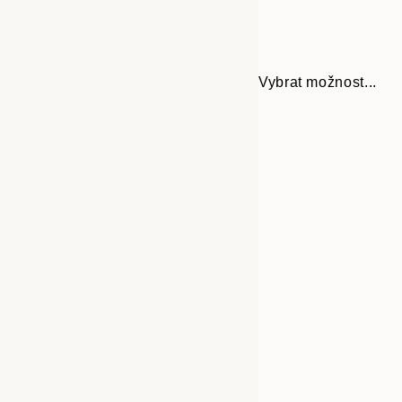
Vybrat možnost...
Frame
30x40 cm
options
50x70 cm