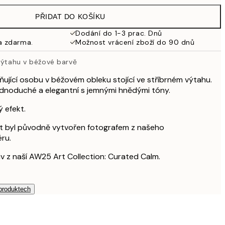
925 Kč
PŘIDAT DO KOŠÍKU
Dodání do 1-3 prac. Dnů
a zdarma.
Možnost vrácení zboží do 90 dnů
 výtahu v béžové barvě
ňující osobu v béžovém obleku stojící ve stříbrném výtahu.
 Jednoduché a elegantní s jemnými hnědými tóny.
ý efekt.
át byl původně vytvořen fotografem z našeho
ru.
iv z naší AW25 Art Collection: Curated Calm.
 produktech