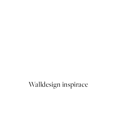
50%*
Traces of Light No1 Plakát
Od 179,50 Kč
359 Kč
Walldesign inspirace