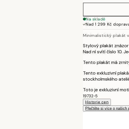
Na skladě
Nad 1 299 Kč doprav
Minimalistický plakát
Stylový plakát znázor
Nad ní svítí číslo 10.
Tento plakát má zrnit
Tento exkluzivní plak
stockholmského atelié
Toto je exkluzivní mot
19732-5
Historie cen
Přečtěte si více o našich