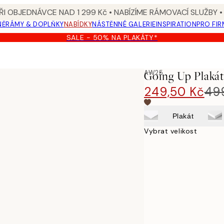
I OBJEDNÁVCE NAD 1 299 Kč • NABÍZÍME RÁMOVACÍ SLUŽBY •
NĚ
RÁMY & DOPLŇKY
NABÍDKY
NÁSTĚNNÉ GALERIE
INSPIRATION
PRO FIR
SALE - 50% NA PLAKÁTY*
AW25
Going Up Plaká
249,50 Kč
49
Plakát
Vybrat velikost