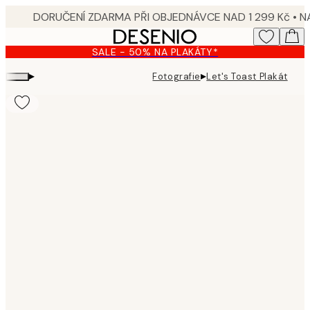
Skip
to
main
SALE - 50% NA PLAKÁTY*
content.
▸
▸
Fotografie
Let's Toast Plakát
Product
images