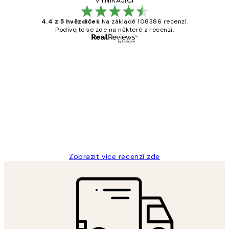
4.4 z 5 hvězdiček
Na základě 108386 recenzí.
Podívejte se zde na některé z recenzí.
Ověřený kupující
Recenze
zákazníků
Perfection
3 dub
Lucia D
Zobrazit více recenzí zde