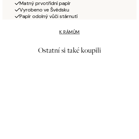
Matný prvotřídní papír
Vyrobeno ve Švédsku
Papír odolný vůči stárnutí
K RÁMŮM
Ostatní si také koupili