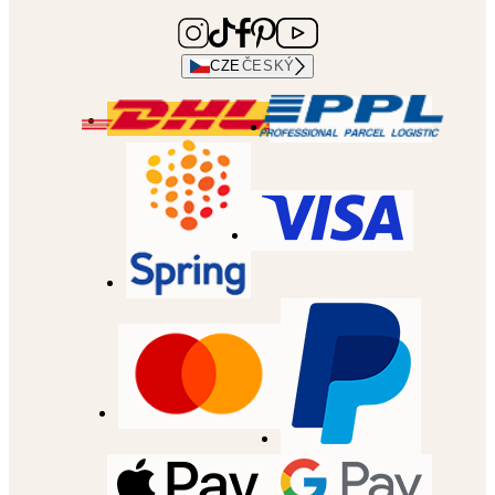
CZE
ČESKÝ