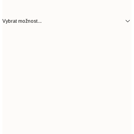
Vybrat možnost...
50x70 cm
925