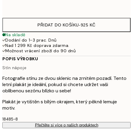
Frame
options
PŘIDAT DO KOŠÍKU
-
925 KČ
Na skladě
Dodání do 1-3 prac. Dnů
Nad 1 299 Kč doprava zdarma.
Možnost vrácení zboží do 90 dnů
POPIS VÝROBKU
Stín nápoje
Fotografie stínu ze dvou sklenic na zrnitém pozadí. Tento
letní plakát je ideální, pokud si chcete udržet vaši
oblíbenou sezónu blízko u sebe!
Plakát je vytištěn s bílým okrajem, který pěkně lemuje
motiv.
18485-8
Přečtěte si více o našich produktech