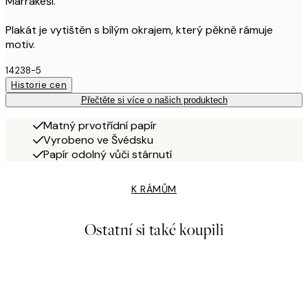
Marrákeši.
Plakát je vytištěn s bílým okrajem, který pěkně rámuje
motiv.
14238-5
Historie cen
Přečtěte si více o našich produktech
Matný prvotřídní papír
Vyrobeno ve Švédsku
Papír odolný vůči stárnutí
K RÁMŮM
Ostatní si také koupili