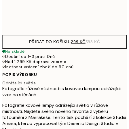
97
Frame
options
PŘIDAT DO KOŠÍKU
-
299 KČ
598 KČ
Na skladě
Dodání do 1-3 prac. Dnů
Nad 1 299 Kč doprava zdarma.
Možnost vrácení zboží do 90 dnů
POPIS VÝROBKU
Odrážející světla
Fotografie růžové místnosti s kovovou lampou odrážející
vzor na stěnách
Fotografie kovové lampy odrážející světlo v růžové
místnosti. Najděte svého nového favorita z výběru
fotoumění z Marrákeše. Tento tisk pochází z kolekce Studia
Amara, kterou vypracoval tým Desenio Design Studio v