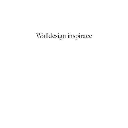
Tropical Shadow Plakát
Od 161 Kč
322 Kč
Walldesign inspirace