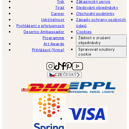
Tisk
Zákaznický servis
Tiráž
Sledování objednávky
Career
Obchodní podmínky
Udržitelnost
Zásady ochrany osobních
Prohlášení o přístupnosti
údajů
Desenio Ambassador
Cookies
Programme
Žádost o zrušení
objednávky
Art Awards
Spravovat soubory
Přihlášení (firma)
cookie
CZE
ČESKÝ