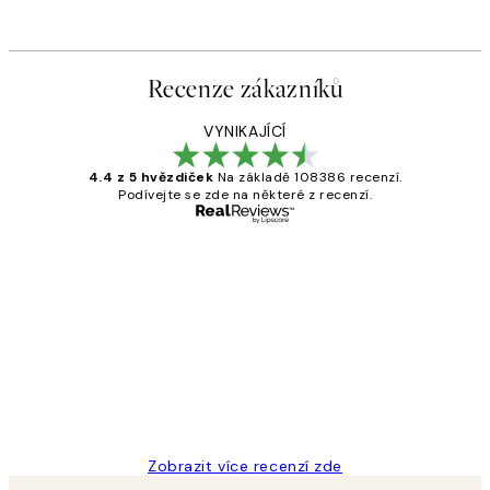
Recenze zákazníků
VYNIKAJÍCÍ
4.4 z 5 hvězdiček
Na základě 108386 recenzí.
Podívejte se zde na některé z recenzí.
Ověřený kupující
Recenze
zákazníků
Perfection
3 dub
Lucia D
Zobrazit více recenzí zde