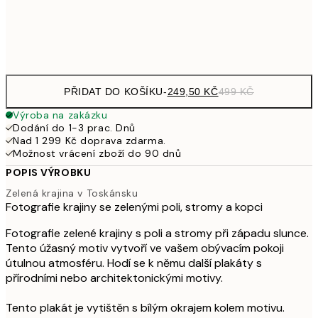
Frame
options
PŘIDAT DO KOŠÍKU
-
249,50 KČ
499 KČ
Výroba na zakázku
Dodání do 1-3 prac. Dnů
Nad 1 299 Kč doprava zdarma.
Možnost vrácení zboží do 90 dnů
POPIS VÝROBKU
Zelená krajina v Toskánsku
Fotografie krajiny se zelenými poli, stromy a kopci
Fotografie zelené krajiny s poli a stromy při západu slunce.
Tento úžasný motiv vytvoří ve vašem obývacím pokoji
útulnou atmosféru. Hodí se k němu další plakáty s
přírodními nebo architektonickými motivy.
Tento plakát je vytištěn s bílým okrajem kolem motivu.