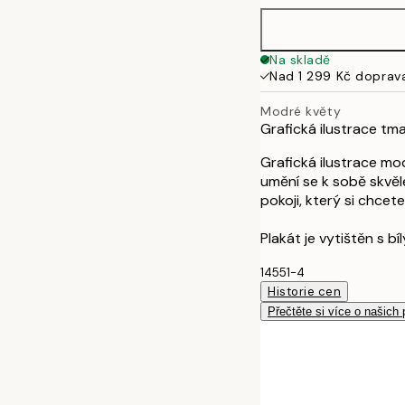
50x70 cm
Na skladě
Nad 1 299 Kč doprav
Modré květy
Grafická ilustrace t
Grafická ilustrace mo
umění se k sobě skvěl
pokoji, který si chcete
Plakát je vytištěn s b
14551-4
Historie cen
Přečtěte si více o našich