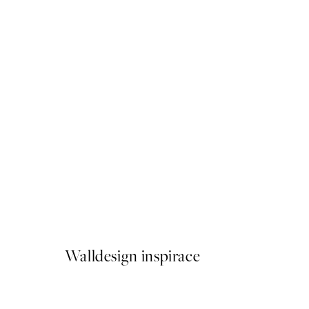
50%*
Hangry Plakát
Od 92 Kč
184 Kč
Walldesign inspirace