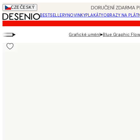
Skip
DORUČENÍ ZDARMA PŘ
CZE
ČESKÝ
to
BESTSELLERY
NOVINKY
PLAKÁTY
OBRAZY NA PLÁT
main
content.
▸
▸
Grafické umění
Blue Graphic Flow