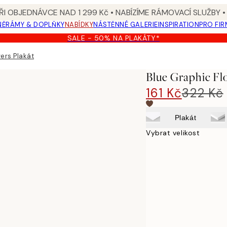
I OBJEDNÁVCE NAD 1 299 Kč • NABÍZÍME RÁMOVACÍ SLUŽBY •
NĚ
RÁMY & DOPLŇKY
NABÍDKY
NÁSTĚNNÉ GALERIE
INSPIRATION
PRO FIR
SALE - 50% NA PLAKÁTY*
ers Plakát
Blue Graphic Fl
161 Kč
322 Kč
Plakát
Vybrat velikost