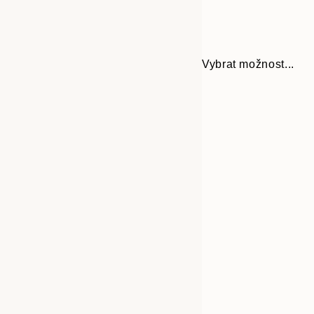
Vybrat možnost...
Frame
21x30 cm
options
30x40 cm