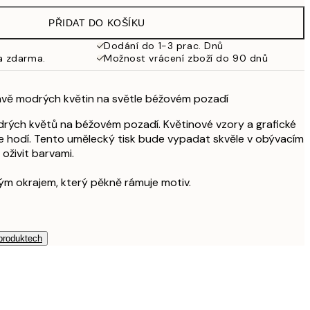
499 Kč
PŘIDAT DO KOŠÍKU
462,50 Kč
925 Kč
Dodání do 1-3 prac. Dnů
a zdarma.
Možnost vrácení zboží do 90 dnů
mavě modrých květin na světle béžovém pozadí
drých květů na béžovém pozadí. Květinové vzory a grafické
e hodí. Tento umělecký tisk bude vypadat skvěle v obývacím
 oživit barvami.
ílým okrajem, který pěkně rámuje motiv.
 produktech