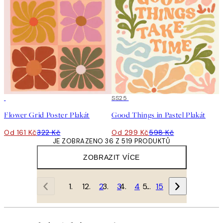
50%*
50%*
SS25
Flower Grid Poster Plakát
Good Things in Pastel Plakát
Od 161 Kč
322 Kč
Od 299 Kč
598 Kč
JE ZOBRAZENO 36 Z 519 PRODUKTŮ
ZOBRAZIT VÍCE
1
2
3
4
…
15