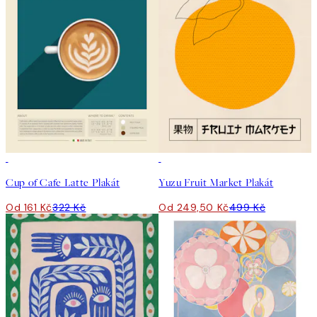
50%*
50%*
Cup of Cafe Latte Plakát
Yuzu Fruit Market Plakát
Od 161 Kč
322 Kč
Od 249,50 Kč
499 Kč