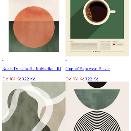
50%*
50%*
Boris Draschoff / Kubistika - Rising Plakát
Cup of Espresso Plakát
Od 161 Kč
322 Kč
Od 161 Kč
322 Kč