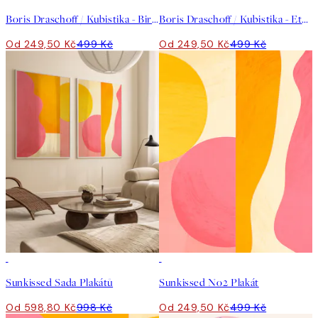
Boris Draschoff / Kubistika - Birds Fly Away Plakát
Boris Draschoff / Kubistika - Eternal Sunshine Plakát
Od 249,50 Kč
499 Kč
Od 249,50 Kč
499 Kč
-40%
50%*
Sunkissed Sada Plakátů
Sunkissed No2 Plakát
Od 598,80 Kč
998 Kč
Od 249,50 Kč
499 Kč