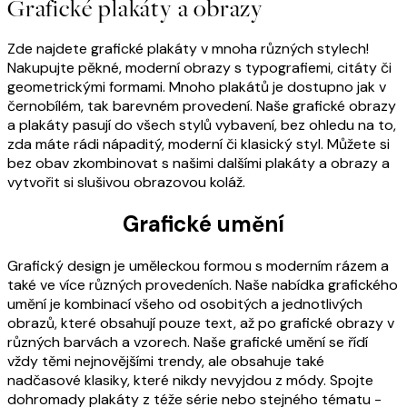
Grafické plakáty a obrazy
Zde najdete grafické plakáty v mnoha různých stylech!
Nakupujte pěkné, moderní obrazy s typografiemi, citáty či
geometrickými formami. Mnoho plakátů je dostupno jak v
černobílém, tak barevném provedení. Naše grafické obrazy
a plakáty pasují do všech stylů vybavení, bez ohledu na to,
zda máte rádi nápaditý, moderní či klasický styl. Můžete si
bez obav zkombinovat s našimi dalšími plakáty a obrazy a
vytvořit si slušivou obrazovou koláž.
Grafické umění
Grafický design je uměleckou formou s moderním rázem a
také ve více různých provedeních. Naše nabídka grafického
umění je kombinací všeho od osobitých a jednotlivých
obrazů, které obsahují pouze text, až po grafické obrazy v
různých barvách a vzorech. Naše grafické umění se řídí
vždy těmi nejnovějšími trendy, ale obsahuje také
nadčasové klasiky, které nikdy nevyjdou z módy. Spojte
dohromady plakáty z téže série nebo stejného tématu -