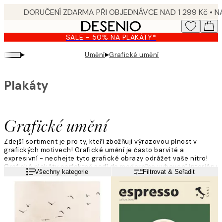
Skip
to
main
SALE - 50% NA PLAKÁTY*
content.
▸
▸
Umění
Grafické umění
Plakáty
Grafické umění
Zdejší sortiment je pro ty, kteří zbožňují výrazovou plnost v
grafických motivech! Grafické umění je často barvité a
expresivní - nechejte tyto grafické obrazy odrážet vaše nitro!
Grafické plakáty perfektně sedí do moderního vybavení interiéru
Přečtěte si více
Všechny kategorie
Filtrovat & Seřadit
a mohou být výhodně zkombinovány s textovými obrazy nebo
fotografickým uměním, hranici tvoří jen vlastní fantazie.