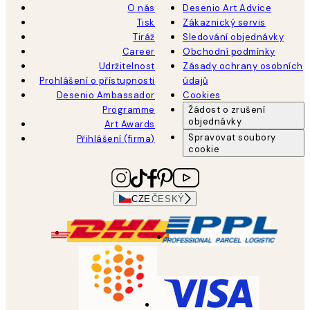
O nás
Desenio Art Advice
Tisk
Zákaznický servis
Tiráž
Sledování objednávky
Career
Obchodní podmínky
Udržitelnost
Zásady ochrany osobních
Prohlášení o přístupnosti
údajů
Desenio Ambassador
Cookies
Programme
Žádost o zrušení
objednávky
Art Awards
Spravovat soubory
Přihlášení (firma)
cookie
CZE
ČESKÝ