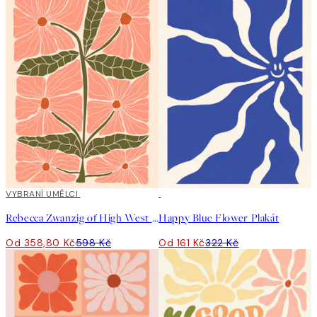
40%*
VYBRANÍ UMĚLCI
50%*
Rebecca Zwanzig of High West Wild - Franny Plakát
Happy Blue Flower Plakát
Od 358,80 Kč
598 Kč
Od 161 Kč
322 Kč