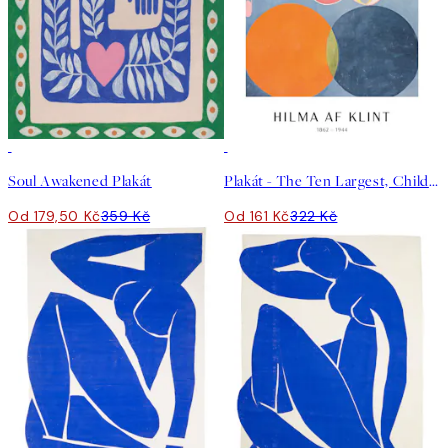
50%*
50%*
Soul Awakened Plakát
Plakát - The Ten Largest, Childhood, No.2 by Hilma af Klint
Od 179,50 Kč
359 Kč
Od 161 Kč
322 Kč