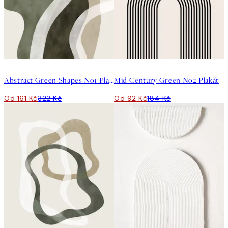
50%*
50%*
Abstract Green Shapes No1 Plakát
Mid Century Green No2 Plakát
Od 161 Kč
322 Kč
Od 92 Kč
184 Kč