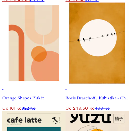
50%*
50%*
Orange Shapes Plakát
Boris Draschoff / Kubistika - Chirping and Chilling Plakát
Od 161 Kč
322 Kč
Od 249,50 Kč
499 Kč