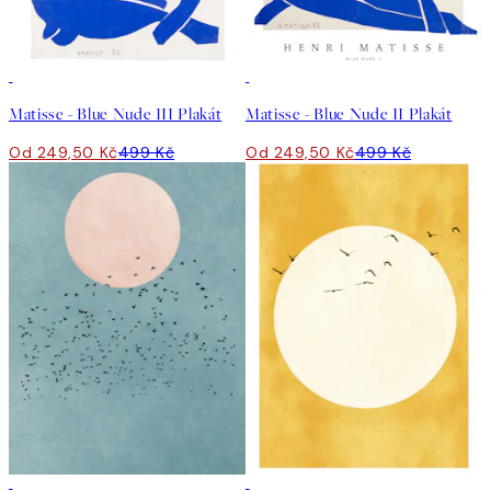
50%*
50%*
Matisse - Blue Nude III Plakát
Matisse - Blue Nude II Plakát
Od 249,50 Kč
499 Kč
Od 249,50 Kč
499 Kč
50%*
50%*