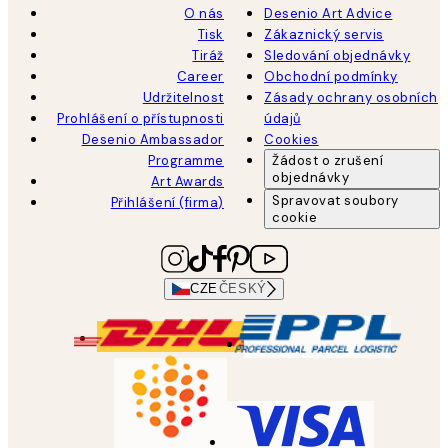
O nás
Desenio Art Advice
Tisk
Zákaznický servis
Tiráž
Sledování objednávky
Career
Obchodní podmínky
Udržitelnost
Zásady ochrany osobních
Prohlášení o přístupnosti
údajů
Desenio Ambassador
Cookies
Programme
Žádost o zrušení
objednávky
Art Awards
Spravovat soubory
Přihlášení (firma)
cookie
CZE
ČESKÝ