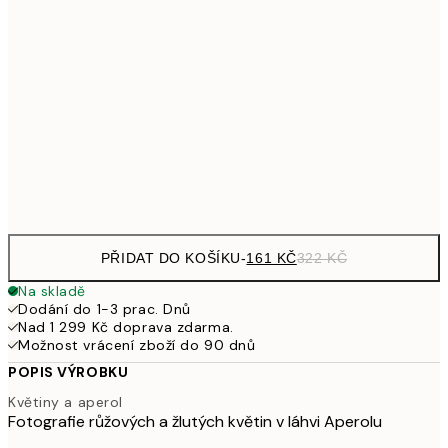
161
21x30 cm
32
249,50
30x40 cm
49
462,50
50x70 cm
92
Frame
options
PŘIDAT DO KOŠÍKU
-
161 KČ
322 KČ
Na skladě
Dodání do 1-3 prac. Dnů
Nad 1 299 Kč doprava zdarma.
Možnost vrácení zboží do 90 dnů
POPIS VÝROBKU
Květiny a aperol
Fotografie růžových a žlutých květin v láhvi Aperolu