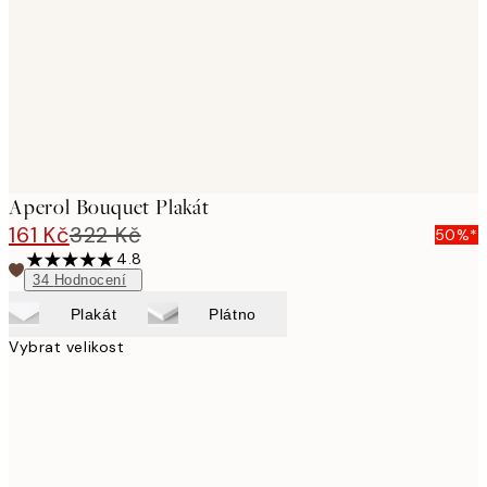
Aperol Bouquet Plakát
161 Kč
322 Kč
50%*
4.8
34
Hodnocení
Plakát
Plátno
Vybrat velikost