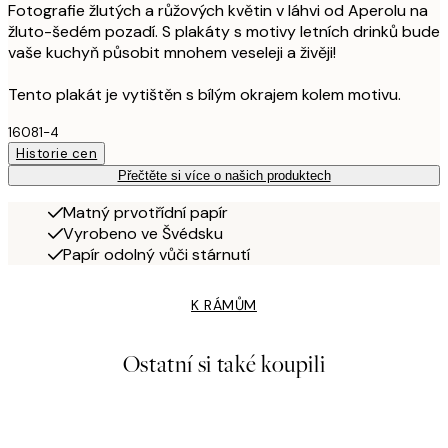
Fotografie žlutých a růžových květin v láhvi od Aperolu na
žluto-šedém pozadí. S plakáty s motivy letních drinků bude
vaše kuchyň působit mnohem veseleji a živěji!
Tento plakát je vytištěn s bílým okrajem kolem motivu.
16081-4
Historie cen
Přečtěte si více o našich produktech
Matný prvotřídní papír
Vyrobeno ve Švédsku
Papír odolný vůči stárnutí
K RÁMŮM
Ostatní si také koupili