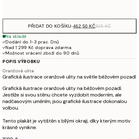
Frame
options
PŘIDAT DO KOŠÍKU
-
462,50 KČ
925 KČ
Na skladě
Dodání do 1-3 prac. Dnů
Nad 1 299 Kč doprava zdarma.
Možnost vrácení zboží do 90 dnů
POPIS VÝROBKU
Oranžová ulita
Grafická ilustrace oranžové ulity na světle béžovém pozadí
Grafická ilustrace oranžové ulity na béžovém pozadí.
Jestliže si svou stěnu chcete vyzdobit moderním, ale
nadčasovým uměním, jsou grafické ilustrace dokonalou
volbou.
Tento plakát je vytištěn s bílými okraji, díky kterým motiv
krásně vynikne.