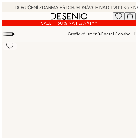
Skip
to
main
SALE - 50% NA PLAKÁTY*
content.
▸
▸
Grafické umění
Pastel Seashell P
Product
images