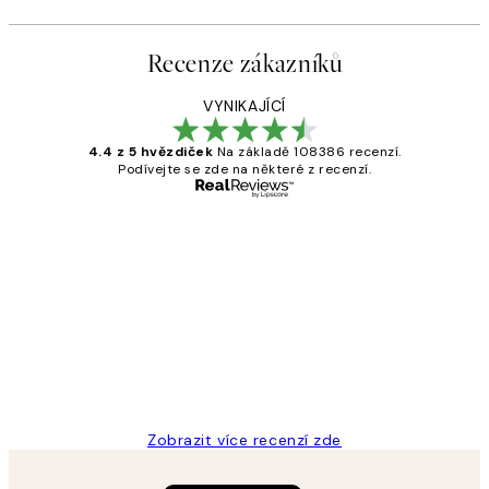
Recenze zákazníků
VYNIKAJÍCÍ
4.4 z 5 hvězdiček
Na základě 108386 recenzí.
Podívejte se zde na některé z recenzí.
Ověřený kupující
Recenze
zákazníků
Perfection
3 dub
Lucia D
Zobrazit více recenzí zde