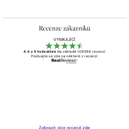
Recenze zákazníků
VYNIKAJÍCÍ
4.4 z 5 hvězdiček
Na základě 108386 recenzí.
Podívejte se zde na některé z recenzí.
Ověřený kupující
Recenze
zákazníků
Perfection
3 dub
Lucia D
Zobrazit více recenzí zde