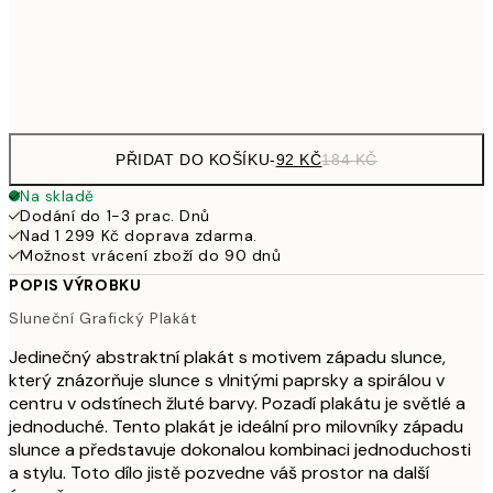
49
Frame
options
PŘIDAT DO KOŠÍKU
-
92 KČ
184 KČ
Na skladě
Dodání do 1-3 prac. Dnů
Nad 1 299 Kč doprava zdarma.
Možnost vrácení zboží do 90 dnů
POPIS VÝROBKU
Sluneční Grafický Plakát
Jedinečný abstraktní plakát s motivem západu slunce,
který znázorňuje slunce s vlnitými paprsky a spirálou v
centru v odstínech žluté barvy. Pozadí plakátu je světlé a
jednoduché. Tento plakát je ideální pro milovníky západu
slunce a představuje dokonalou kombinaci jednoduchosti
a stylu. Toto dílo jistě pozvedne váš prostor na další