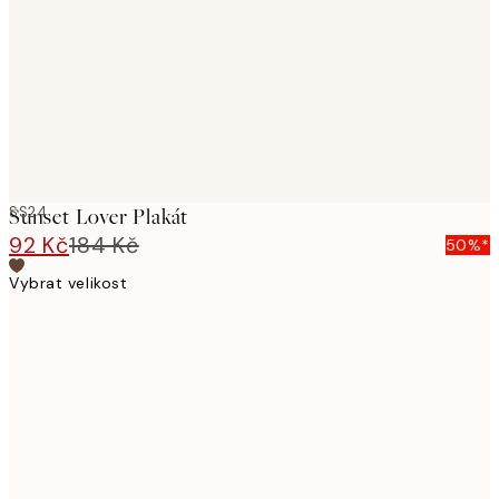
images
SS24
Sunset Lover Plakát
92 Kč
184 Kč
50%*
Vybrat velikost