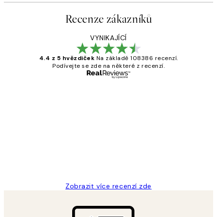
Recenze zákazníků
VYNIKAJÍCÍ
4.4 z 5 hvězdiček
Na základě 108386 recenzí.
Podívejte se zde na některé z recenzí.
Ověřený kupující
Recenze
zákazníků
Perfection
3 dub
Lucia D
Zobrazit více recenzí zde