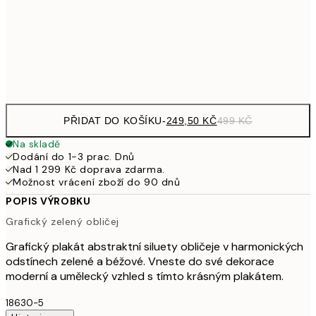
462,50
50x70 cm
92
Frame
options
PŘIDAT DO KOŠÍKU
-
249,50 KČ
499 KČ
Na skladě
Dodání do 1-3 prac. Dnů
Nad 1 299 Kč doprava zdarma.
Možnost vrácení zboží do 90 dnů
POPIS VÝROBKU
Grafický zelený obličej
Grafický plakát abstraktní siluety obličeje v harmonických
odstínech zelené a béžové. Vneste do své dekorace
moderní a umělecký vzhled s tímto krásným plakátem.
18630-5