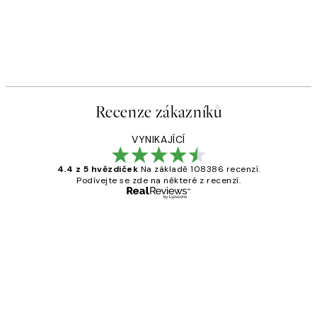
50%*
Press for Champagne Plakát
Od 161 Kč
322 Kč
Recenze zákazníků
VYNIKAJÍCÍ
4.4 z 5 hvězdiček
Na základě 108386 recenzí.
Podívejte se zde na některé z recenzí.
Ověřený kupující
Recenze
zákazníků
Perfection
3 dub