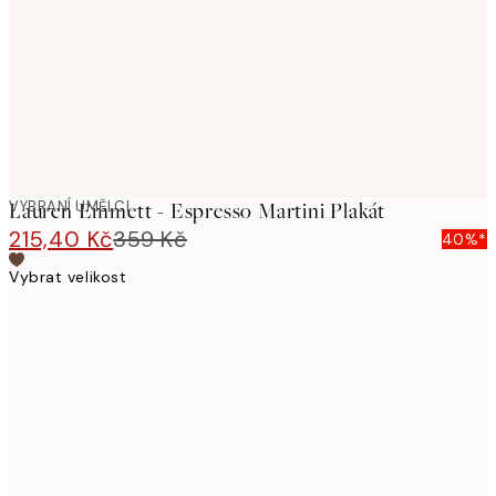
VYBRANÍ UMĚLCI
Lauren Emmett - Espresso Martini Plakát
215,40 Kč
359 Kč
40%*
Vybrat velikost