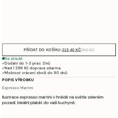
587,40
50x70 cm
97
Frame
options
PŘIDAT DO KOŠÍKU
-
215,40 KČ
359 KČ
Na skladě
Dodání do 1-3 prac. Dnů
Nad 1 299 Kč doprava zdarma.
Možnost vrácení zboží do 90 dnů
POPIS VÝROBKU
Espresso Martini
Ilustrace espresso martini v hnědé na světle zeleném
pozadí. Ideální plakát do vaší kuchyně.