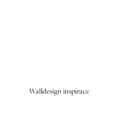
50%*
Grounded Thoughts No2 Pl
Od 299 Kč
598 Kč
Walldesign inspirace