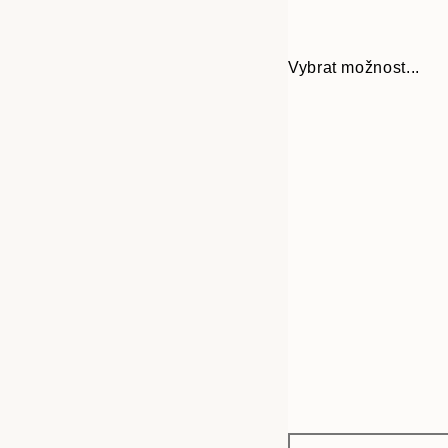
Vybrat možnost...
Frame
30x40 cm
options