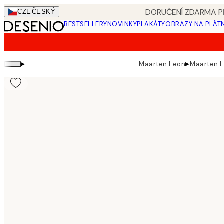
Skip
DORUČENÍ ZDARMA PŘ
CZE
ČESKÝ
to
BESTSELLERY
NOVINKY
PLAKÁTY
OBRAZY NA PLÁT
main
content.
▸
▸
Maarten Leon
Maarten L