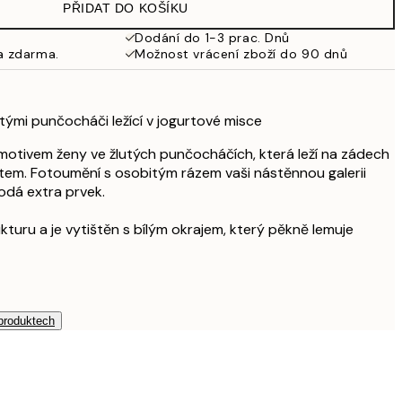
PŘIDAT DO KOŠÍKU
Dodání do 1-3 prac. Dnů
a zdarma.
Možnost vrácení zboží do 90 dnů
utými punčocháči ležící v jogurtové misce
motivem ženy ve žlutých punčocháčích, která leží na zádech
rtem. Fotoumění s osobitým rázem vaši nástěnnou galerii
 dodá extra prvek.
kturu a je vytištěn s bílým okrajem, který pěkně lemuje
 produktech