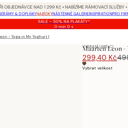
I OBJEDNÁVCE NAD 1 299 Kč • NABÍZÍME RÁMOVACÍ SLUŽBY •
NĚ
RÁMY & DOPLŇKY
NABÍDKY
NÁSTĚNNÉ GALERIE
INSPIRATION
PRO FIR
SALE - 50% NA PLAKÁTY*
0 min
0 s
Platné
do:
eon - Yoga in My Yoghurt Plakát
2026-
08-
VYBRANÍ UMĚLCI
Maarten Leon - 
09
299,40 Kč
49
Vybrat velikost