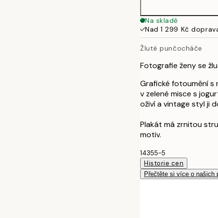
Na skladě
Nad 1 299 Kč doprav
Žluté punčocháče
Fotografie ženy se žl
Grafické fotoumění s 
v zelené misce s jogu
oživí a vintage styl ji
Plakát má zrnitou stru
motiv.
14355-5
Historie cen
Přečtěte si více o našich